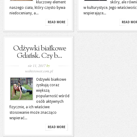
kluczowy element
skóry, ale równ
naszego ciała, który często bywa
w kulturystyce. Jego właściwośc
niedoceniany, a...
wspierające...
READ MORE
READ MO
Odżywki białkowe
Gdańsk. Czy b...
sie 11, 2017
by
wolnyrower.com.pl
Odżywki białkowe
zyskują coraz
większą
popularność wśród
osób aktywnych
fizycznie, a ich właściwe
stosowanie może znacząco
wspierać...
READ MORE