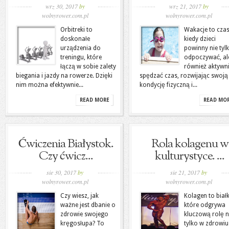
wrz 30, 2017
by
wrz 21, 2017
by
wolnyrower.com.pl
wolnyrower.com.pl
Orbitreki to
Wakacje to czas
doskonałe
kiedy dzieci
urządzenia do
powinny nie tyl
treningu, które
odpoczywać, al
łączą w sobie zalety
również aktywn
biegania i jazdy na rowerze. Dzięki
spędzać czas, rozwijając swoją
nim można efektywnie...
kondycję fizyczną i...
READ MORE
READ MO
Ćwiczenia Białystok.
Rola kolagenu w
Czy ćwicz...
kulturystyce. ...
sie 30, 2017
by
sie 21, 2017
by
wolnyrower.com.pl
wolnyrower.com.pl
Czy wiesz, jak
Kolagen to biał
ważne jest dbanie o
które odgrywa
zdrowie swojego
kluczową rolę n
kręgosłupa? To
tylko w zdrowiu