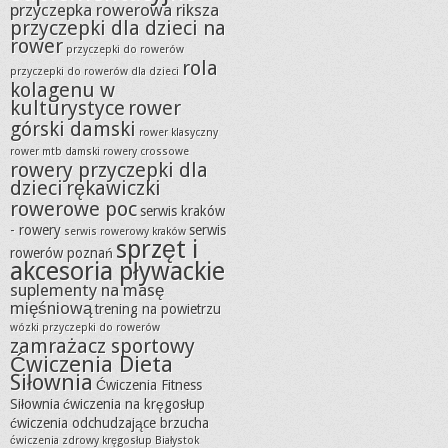
przyczepka rowerowa riksza
przyczepki dla dzieci na
rower
przyczepki do rowerów
rola
przyczepki do rowerów dla dzieci
kolagenu w
kulturystyce
rower
górski damski
rower klasyczny
rower mtb damski
rowery crossowe
rowery przyczepki dla
dzieci
rękawiczki
rowerowe poc
serwis kraków
- rowery
serwis
serwis rowerowy kraków
sprzęt i
rowerów poznań
akcesoria pływackie
suplementy na masę
mięśniową
trening na powietrzu
wózki przyczepki do rowerów
zamrażacz sportowy
Ćwiczenia Dieta
Siłownia
Ćwiczenia Fitness
Siłownia
ćwiczenia na kręgosłup
ćwiczenia odchudzające brzucha
ćwiczenia zdrowy kręgosłup Białystok