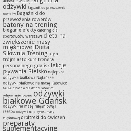
arginina
aktywne wakacje
odżywki
Bagażnik do przewożenia
Bagażniki do
rowerów
przewożenia rowerów
batony na trening
bieganie efekty
catering dla
dieta na
sportowców warszawa
zwiększenie masy
mięśniowej
Dieta
Siłownia Trening
joga
trójmiasto
kurs trenera
lekcje
personalnego gdańsk
pływania Bielsko
najlepsza
odżywka białkowa
Najtańsze
odżywki białkowe na masę Katowice
Nauka pływania dla dzieci Katowice
odżywki
odnowienie roweru
białkowe Gdańsk
odżywki na masę mięśniową i
rzeźbę
odżywki na przyrost masy
orbitreki do ćwiczeń
mięśniowej
preparaty
suplementacyjne