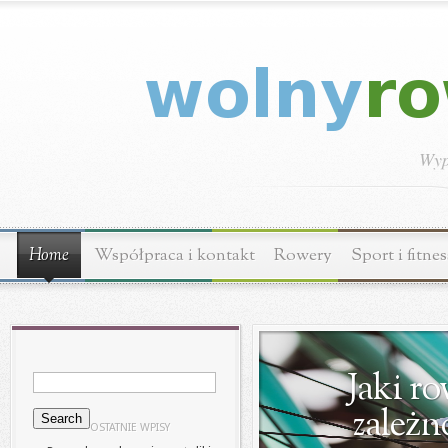
Wyp
Home
Współpraca i kontakt
Rowery
Sport i fitnes
Jaki r
zależn
OSTATNIE WPISY