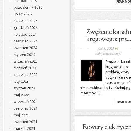
listopad 2025
READ MO
październik 2025
lipiec 2025
czerwiec 2025
grudzień 2024
Zwężenie kanału
listopad 2024
kręgowego: prz...
czerwiec 2024
kwiecień 2024
paź 3, 2025
by
wolnyrower.com.pl
styczeń 2024
wrzesień 2023
Zwężenie kanał
kręgowego to
sierpień 2023
problem, który
czerwiec 2023
dotyka wiele os
luty 2023
często w sposó
nieprzewidywalny i zaskakujący
styczeń 2023
Przestrzeń w...
maj 2022
wrzesień 2021
READ MO
czerwiec 2021
maj 2021
kwiecień 2021
Rowery elektrycz
marzec 2021