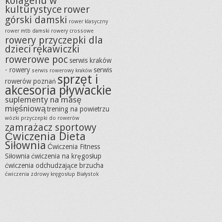
kolagenu w
kulturystyce
rower
górski damski
rower klasyczny
rower mtb damski
rowery crossowe
rowery przyczepki dla
dzieci
rękawiczki
rowerowe poc
serwis kraków
- rowery
serwis
serwis rowerowy kraków
sprzęt i
rowerów poznań
akcesoria pływackie
suplementy na masę
mięśniową
trening na powietrzu
wózki przyczepki do rowerów
zamrażacz sportowy
Ćwiczenia Dieta
Siłownia
Ćwiczenia Fitness
Siłownia
ćwiczenia na kręgosłup
ćwiczenia odchudzające brzucha
ćwiczenia zdrowy kręgosłup Białystok