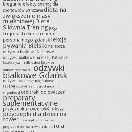
bieganie efekty
catering dla
dieta na
sportowców warszawa
zwiększenie masy
mięśniowej
Dieta
Siłownia Trening
joga
trójmiasto
kurs trenera
lekcje
personalnego gdańsk
pływania Bielsko
najlepsza
odżywka białkowa
Najtańsze
odżywki białkowe na masę Katowice
Nauka pływania dla dzieci Katowice
odżywki
odnowienie roweru
białkowe Gdańsk
odżywki na masę mięśniową i
rzeźbę
odżywki na przyrost masy
orbitreki do ćwiczeń
mięśniowej
preparaty
suplementacyjne
przyczepka rowerowa riksza
przyczepki dla dzieci na
rower
przyczepki do rowerów
rola
przyczepki do rowerów dla dzieci