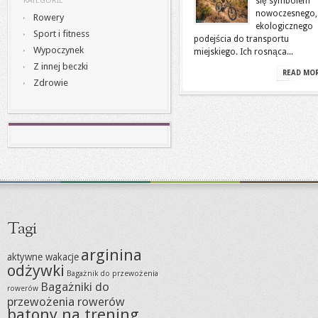
się symbolem
KATEGORIE
nowoczesnego,
Rowery
ekologicznego
Sport i fitness
podejścia do transportu
Wypoczynek
miejskiego. Ich rosnąca...
Z innej beczki
READ MO
Zdrowie
Tagi
arginina
aktywne wakacje
odżywki
Bagażnik do przewożenia
Bagażniki do
rowerów
przewożenia rowerów
batony na trening