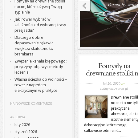
Pomysły na drewniane stoliki
Posted by
woln
nocne, które ożywią Twoją
sypialnię
Jaki rower wybrać w
zależności od wybranej trasy
przejazdu?
Dlaczego dobre
dopasowanie rękawic
zwiększa skuteczność
bramkarza
Zwężenie kanału kręgowego:
Pomysły na
przyczyny, objawy i metody
drewniane stoliki n.
leczenia
Własna ścieżka do wolności –
lut 26, 2026
by
rower z napędem
wolnyrower.com.pl
elektrycznym w praktyce
Drewniane stoli
nocne to nie tyl
NAJNOWSZE KOMENTARZE
praktyczne
akcesoria, ale t
ARCHIWA
istotne element
luty 2026
dekoracyjne, które mogą
całkowicie odmienić...
styczeń 2026