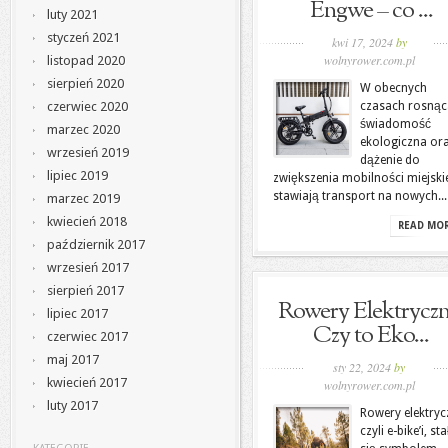
Engwe – co ...
luty 2021
styczeń 2021
kwi 17, 2024
by
wolnyrower.com.pl
listopad 2020
sierpień 2020
W obecnych
czasach rosnąc
czerwiec 2020
świadomość
marzec 2020
ekologiczna or
wrzesień 2019
dążenie do
lipiec 2019
zwiększenia mobilności miejski
stawiają transport na nowych...
marzec 2019
kwiecień 2018
READ MO
październik 2017
wrzesień 2017
sierpień 2017
Rowery Elektryczn
lipiec 2017
Czy to Eko...
czerwiec 2017
maj 2017
sty 22, 2024
by
kwiecień 2017
wolnyrower.com.pl
luty 2017
Rowery elektryc
czyli e-bike’i, sta