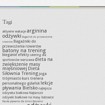
Tagi
arginina
aktywne wakacje
odżywki
Bagażnik do przewożenia
Bagażniki do
rowerów
przewożenia rowerów
batony na trening
bieganie efekty
catering dla
dieta na
sportowców warszawa
zwiększenie masy
mięśniowej
Dieta
Siłownia Trening
joga
trójmiasto
kurs trenera
lekcje
personalnego gdańsk
pływania Bielsko
najlepsza
odżywka białkowa
Najtańsze
odżywki białkowe na masę Katowice
Nauka pływania dla dzieci Katowice