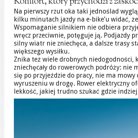
Komfort, który przychodzi z zaskoc
Na pierwszy rzut oka taki jednoślad wyglą
kilku minutach jazdy na e-bike’u widać, ż
Wspomaganie silnikiem nie odbiera przyj
wręcz przeciwnie, potęguje ją. Podjazdy 
silny wiatr nie zniechęca, a dalsze trasy s
większego wysiłku.
Znika też wiele drobnych niedogodności, k
zniechęcały do rowerowych podróży: nie 
się po przyjeździe do pracy, nie ma mowy
wyruszeniu w drogę. Rower elektryczny of
lekkość, jakiej trudno szukać gdzie indziej