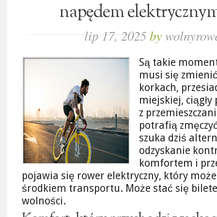
napędem elektrycznym
lip 17, 2025
by
wolnyrowe
Są takie momenty
musi się zmienić
korkach, przesia
miejskiej, ciągły
z przemieszczani
potrafią zmęczy
szuka dziś alter
odzyskanie kont
komfortem i prze
pojawia się rower elektryczny, który może
środkiem transportu. Może stać się bilet
wolności.