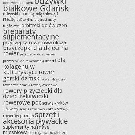
odżywki
odnowienie roweru
białkowe Gdańsk
odżywki na masę mięśniową i
rzeźbę
odżywki na przyrost masy
orbitreki do ćwiczeń
mięśniowej
preparaty
suplementacyjne
przyczepka rowerowa riksza
przyczepki dla dzieci na
rower
przyczepki do rowerów
rola
przyczepki do rowerów dla dzieci
kolagenu w
kulturystyce
rower
górski damski
rower klasyczny
rower mtb damski
rowery crossowe
rowery przyczepki dla
dzieci
rękawiczki
rowerowe poc
serwis kraków
- rowery
serwis
serwis rowerowy kraków
sprzęt i
rowerów poznań
akcesoria pływackie
suplementy na masę
mięśniową
trening na powietrzu