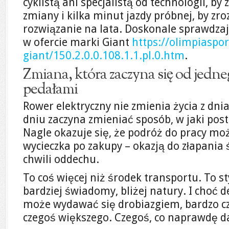
cyklistą ani specjalistą od technologii, by
zmiany i kilka minut jazdy próbnej, by zr
rozwiązanie na lata. Doskonale sprawdzaj
w ofercie marki Giant
https://olimpiaspor
giant/150.2.0.0.108.1.1.pl.0.htm
.
Zmiana, która zaczyna się od jedne
pedałami
Rower elektryczny nie zmienia życia z dnia
dniu zaczyna zmieniać sposób, w jaki po
Nagle okazuje się, że podróż do pracy mo
wycieczka po zakupy – okazją do złapania 
chwili oddechu.
To coś więcej niż środek transportu. To sty
bardziej świadomy, bliżej natury. I choć d
może wydawać się drobiazgiem, bardzo cz
czegoś większego. Czegoś, co naprawdę d