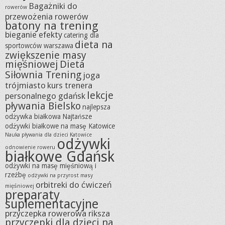
Bagażniki do
rowerów
przewożenia rowerów
batony na trening
bieganie efekty
catering dla
dieta na
sportowców warszawa
zwiększenie masy
mięśniowej
Dieta
Siłownia Trening
joga
trójmiasto
kurs trenera
lekcje
personalnego gdańsk
pływania Bielsko
najlepsza
odżywka białkowa
Najtańsze
odżywki białkowe na masę Katowice
Nauka pływania dla dzieci Katowice
odżywki
odnowienie roweru
białkowe Gdańsk
odżywki na masę mięśniową i
rzeźbę
odżywki na przyrost masy
orbitreki do ćwiczeń
mięśniowej
preparaty
suplementacyjne
przyczepka rowerowa riksza
przyczepki dla dzieci na