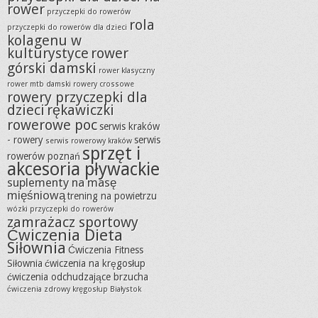
rower
przyczepki do rowerów
rola
przyczepki do rowerów dla dzieci
kolagenu w
kulturystyce
rower
górski damski
rower klasyczny
rower mtb damski
rowery crossowe
rowery przyczepki dla
dzieci
rękawiczki
rowerowe poc
serwis kraków
- rowery
serwis
serwis rowerowy kraków
sprzęt i
rowerów poznań
akcesoria pływackie
suplementy na masę
mięśniową
trening na powietrzu
wózki przyczepki do rowerów
zamrażacz sportowy
Ćwiczenia Dieta
Siłownia
Ćwiczenia Fitness
Siłownia
ćwiczenia na kręgosłup
ćwiczenia odchudzające brzucha
ćwiczenia zdrowy kręgosłup Białystok