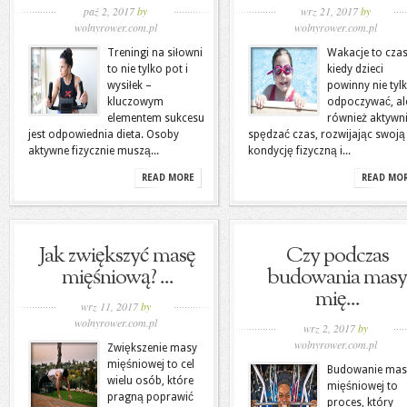
paź 2, 2017
by
wrz 21, 2017
by
wolnyrower.com.pl
wolnyrower.com.pl
Treningi na siłowni
Wakacje to czas
to nie tylko pot i
kiedy dzieci
wysiłek –
powinny nie tyl
kluczowym
odpoczywać, al
elementem sukcesu
również aktywn
jest odpowiednia dieta. Osoby
spędzać czas, rozwijając swoją
aktywne fizycznie muszą...
kondycję fizyczną i...
READ MORE
READ MO
Jak zwiększyć masę
Czy podczas
mięśniową? ...
budowania masy
mię...
wrz 11, 2017
by
wolnyrower.com.pl
wrz 2, 2017
by
wolnyrower.com.pl
Zwiększenie masy
mięśniowej to cel
Budowanie mas
wielu osób, które
mięśniowej to
pragną poprawić
proces, który