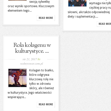
swoją sylwetkę
wymaga nie tyl
oraz wyniki sportowe. Kluczowym
ciężkiej pracy n
elementem tego...
siłowni, ale także odpowiedniej
diety i suplementacji....
READ MORE
READ MO
Rola kolagenu w
kulturystyce. ...
sie 21, 2017
by
wolnyrower.com.pl
Kolagen to białko,
które odgrywa
kluczową rolę nie
tylko w zdrowiu
skóry, ale również
w kulturystyce. Jego właściwości
wspierające...
READ MORE