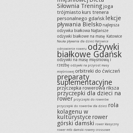
Siłownia Trening
joga
trójmiasto
kurs trenera
lekcje
personalnego gdańsk
pływania Bielsko
najlepsza
odżywka białkowa
Najtańsze
odżywki białkowe na masę Katowice
Nauka pływania dla dzieci Katowice
odżywki
odnowienie roweru
białkowe Gdańsk
odżywki na masę mięśniową i
rzeźbę
odżywki na przyrost masy
orbitreki do ćwiczeń
mięśniowej
preparaty
suplementacyjne
przyczepka rowerowa riksza
przyczepki dla dzieci na
rower
przyczepki do rowerów
rola
przyczepki do rowerów dla dzieci
kolagenu w
kulturystyce
rower
górski damski
rower klasyczny
rower mtb damski
rowery crossowe