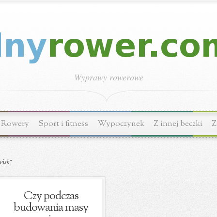
Wyprawy rowerowe
Rowery
Sport i fitness
Wypoczynek
Z innej beczki
Z
ańsk"
Czy podczas
budowania masy