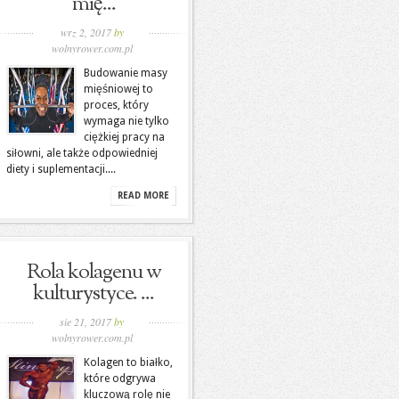
mię...
wrz 2, 2017
by
wolnyrower.com.pl
Budowanie masy
mięśniowej to
proces, który
wymaga nie tylko
ciężkiej pracy na
siłowni, ale także odpowiedniej
diety i suplementacji....
READ MORE
Rola kolagenu w
kulturystyce. ...
sie 21, 2017
by
wolnyrower.com.pl
Kolagen to białko,
które odgrywa
kluczową rolę nie