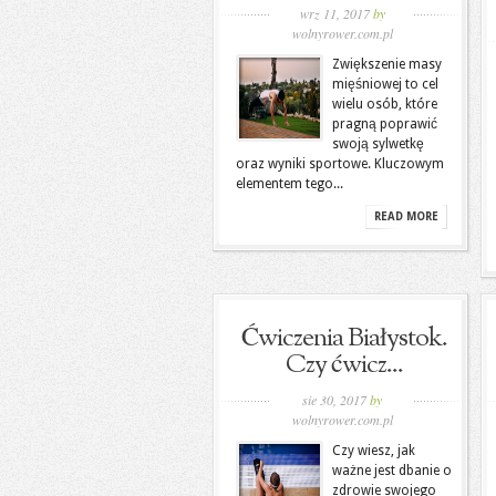
wrz 11, 2017
by
wolnyrower.com.pl
Zwiększenie masy
mięśniowej to cel
wielu osób, które
pragną poprawić
swoją sylwetkę
oraz wyniki sportowe. Kluczowym
elementem tego...
READ MORE
Ćwiczenia Białystok.
Czy ćwicz...
sie 30, 2017
by
wolnyrower.com.pl
Czy wiesz, jak
ważne jest dbanie o
zdrowie swojego