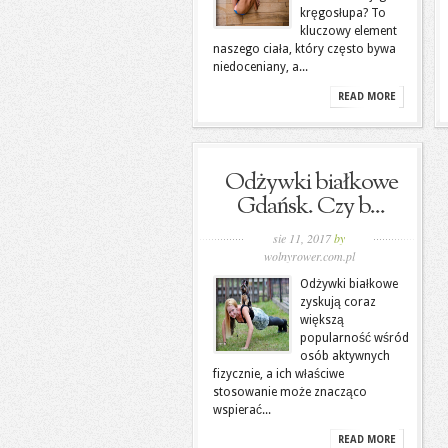
kręgosłupa? To
kluczowy element
naszego ciała, który często bywa
niedoceniany, a...
READ MORE
Odżywki białkowe
Gdańsk. Czy b...
sie 11, 2017
by
wolnyrower.com.pl
Odżywki białkowe
zyskują coraz
większą
popularność wśród
osób aktywnych
fizycznie, a ich właściwe
stosowanie może znacząco
wspierać...
READ MORE