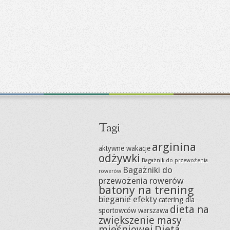
Tagi
arginina
aktywne wakacje
odżywki
Bagażnik do przewożenia
Bagażniki do
rowerów
przewożenia rowerów
batony na trening
bieganie efekty
catering dla
dieta na
sportowców warszawa
zwiększenie masy
mięśniowej
Dieta