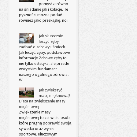
pomysł zarówno
na śniadanie jak i kolacje. Te
pyszności można podać
również jako przekąskę, no i
…
Jak skutecznie
leczyć zęby i
zadbać o zdrowy uśmiech
Jak leczyć zęby: podstawowe
informacje Zdrowe zęby to
nie tylko estetyka, ale przede
wszystkim fundament
naszego ogólnego zdrowia.
W …
Jak zwiększyć
masę mięśniową?
Dieta na zwiększenie masy
mięśniowej
Zwiększenie masy
mięśniowej to cel wielu osób,
które pragną poprawić swoją
sylwetkę oraz wyniki
sportowe. Kluczowym