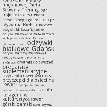
zwiększenie masy
mięśniowej
Dieta
Siłownia Trening
joga
trójmiasto
kurs trenera
lekcje
personalnego gdańsk
pływania Bielsko
najlepsza
odżywka białkowa
Najtańsze
odżywki białkowe na masę Katowice
Nauka pływania dla dzieci Katowice
odżywki
odnowienie roweru
białkowe Gdańsk
odżywki na masę mięśniową i
rzeźbę
odżywki na przyrost masy
orbitreki do ćwiczeń
mięśniowej
preparaty
suplementacyjne
przyczepka rowerowa riksza
przyczepki dla dzieci na
rower
przyczepki do rowerów
rola
przyczepki do rowerów dla dzieci
kolagenu w
kulturystyce
rower
górski damski
rower klasyczny