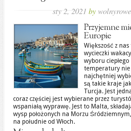
sty 2, 2021
by
wolnyrowe
Przyjemne mie
Europie
Większość z nas
wycieczki wakacyj
wyboru ciepłego 
temperatury nie
najchętniej wybi
są takie kraje ja
Turcja. Jest jedn
coraz częściej jest wybierane przez turys
wspaniałą wyprawę. Jest to Malta, składaj
wysp położonych na Morzu Śródziemnym, 
na południe od Włoch.