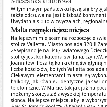
Mieszanka kulturowa
W tym małym państewku łączą się brytyjsk
także odczuwalna jest bliskość kontynent
Uwydatnia się to w zwyczajach, regionalne
Malta najpiękniejsze miejsca
Najlepszym miejscem na rozpoczęcie zwied
stolica Valletta. Miasto posiada 320!!! Z
że wpisano je na listę światowego Dzied
stolicy jest konkatedra św. Jana, czyli XVI
Joannitów. Poza tą konkretną świątynią 
liczbę kościołów, bo tych Valletta posiada
Ciekawymi elementami miasta, są wykon
balkony, jak również identyczne, jak w L
telefoniczne. W Malcie, tak jak już na po
możemy skorzystać z wysokiej temperatu
słońca. Najlepsze miejsca, aby je wykorzys
Bay
,
St. Peter’s Pool
czy
Il-Kalanka Bay
. Na 