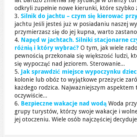
lat bardzo zmieniła się sytuacja w branży tu
odkryli zupełnie nowe kierunki, które szybko 
Silnik do jachtu – czym się kierować pr
jachtu Jeśli jesteś już w posiadaniu naszej w
przymierzasz się do jej kupna, warto zastano
Napęd w jachtach. Silniki stacjonarne c
różnią i który wybrać?
O tym, jak wiele rado
pewnością przekonała się większość ludzi, k
się wypocząć nad jeziorem. Sterowanie...
Jak sprawdzić miejsce wypoczynku dzie
kolonie lub obóz to wyjątkowe przeżycie za
każdego rodzica. Najważniejszym aspektem t
oczywiście...
Bezpieczne wakacje nad wodą
Woda przy
grupy turystów, którzy swoje wakacje i woln
jej otoczeniu. Wiele osób najczęściej decyduje.