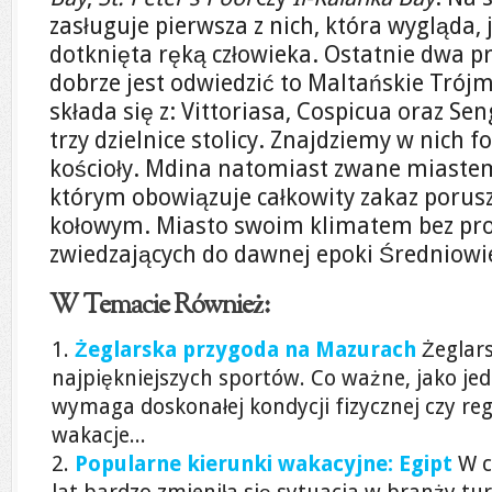
zasługuje pierwsza z nich, która wygląda, 
dotknięta ręką człowieka. Ostatnie dwa p
dobrze jest odwiedzić to Maltańskie Trójm
składa się z: Vittoriasa, Cospicua oraz Seng
trzy dzielnice stolicy. Znajdziemy w nich fo
kościoły. Mdina natomiast zwane miastem 
którym obowiązuje całkowity zakaz porus
kołowym. Miasto swoim klimatem bez pro
zwiedzających do dawnej epoki Średniowi
W Temacie Również:
Żeglarska przygoda na Mazurach
Żeglars
najpiękniejszych sportów. Co ważne, jako jede
wymaga doskonałej kondycji fizycznej czy re
wakacje...
Popularne kierunki wakacyjne: Egipt
W c