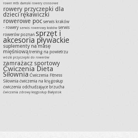
rower mtb damski
rowery crossowe
rowery przyczepki dla
dzieci
rękawiczki
rowerowe poc
serwis kraków
- rowery
serwis
serwis rowerowy kraków
sprzęt i
rowerów poznań
akcesoria pływackie
suplementy na masę
mięśniową
trening na powietrzu
wózki przyczepki do rowerów
zamrażacz sportowy
Ćwiczenia Dieta
Siłownia
Ćwiczenia Fitness
Siłownia
ćwiczenia na kręgosłup
ćwiczenia odchudzające brzucha
ćwiczenia zdrowy kręgosłup Białystok