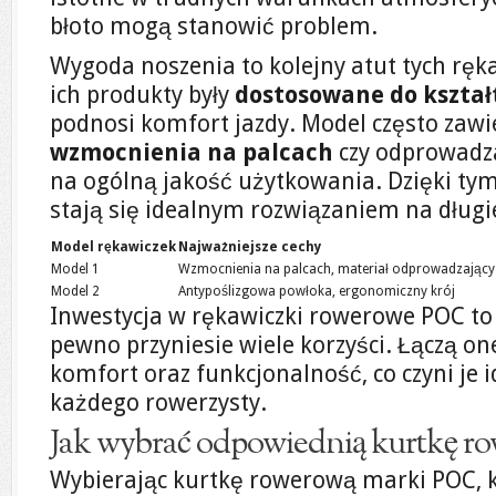
błoto mogą stanowić problem.
Wygoda noszenia to kolejny atut tych ręka
ich produkty były
dostosowane do kształ
podnosi komfort jazdy. Model często zawi
wzmocnienia na palcach
czy odprowadza
na ogólną jakość użytkowania. Dzięki ty
stają się idealnym rozwiązaniem na dług
Model rękawiczek
Najważniejsze cechy
Model 1
Wzmocnienia na palcach, materiał odprowadzający
Model 2
Antypoślizgowa powłoka, ergonomiczny krój
Inwestycja w rękawiczki rowerowe POC to 
pewno przyniesie wiele korzyści. Łączą on
komfort oraz funkcjonalność, co czyni je
każdego rowerzysty.
Jak wybrać odpowiednią kurtkę 
Wybierając kurtkę rowerową marki POC, k