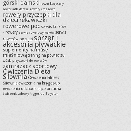
górski damski
rower klasyczny
rower mtb damski
rowery crossowe
rowery przyczepki dla
dzieci
rękawiczki
rowerowe poc
serwis kraków
- rowery
serwis
serwis rowerowy kraków
sprzęt i
rowerów poznań
akcesoria pływackie
suplementy na masę
mięśniową
trening na powietrzu
wózki przyczepki do rowerów
zamrażacz sportowy
Ćwiczenia Dieta
Siłownia
Ćwiczenia Fitness
Siłownia
ćwiczenia na kręgosłup
ćwiczenia odchudzające brzucha
ćwiczenia zdrowy kręgosłup Białystok