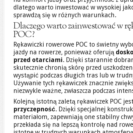
dlatego warto inwestować w wysokiej jako
sprawdzą się w różnych warunkach.
Dlaczego warto zainwestować w rę
POC?
Rękawiczki rowerowe POC to świetny wyb
jazdy na rowerze, ponieważ oferują
dosko
przed otarciami
. Dzięki starannie dobr
skutecznie chronią skórę przed uszkodze
wystąpić podczas długich tras lub w trud
Używanie tych rękawiczek znacznie zwięks
niezwykle ważne, zwłaszcza podczas inten
Kolejną istotną zaletą rękawiczek POC jes
przyczepność
. Dzięki specjalnej konstru
materiałom, zapewniają one stabilny chwy
przekłada się na lepszą kontrolę nad row
istotne w trudnych warunkach atmosferycz