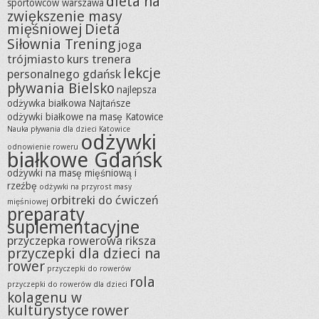
dieta na
sportowców warszawa
zwiększenie masy
mięśniowej
Dieta
Siłownia Trening
joga
trójmiasto
kurs trenera
lekcje
personalnego gdańsk
pływania Bielsko
najlepsza
odżywka białkowa
Najtańsze
odżywki białkowe na masę Katowice
Nauka pływania dla dzieci Katowice
odżywki
odnowienie roweru
białkowe Gdańsk
odżywki na masę mięśniową i
rzeźbę
odżywki na przyrost masy
orbitreki do ćwiczeń
mięśniowej
preparaty
suplementacyjne
przyczepka rowerowa riksza
przyczepki dla dzieci na
rower
przyczepki do rowerów
rola
przyczepki do rowerów dla dzieci
kolagenu w
kulturystyce
rower