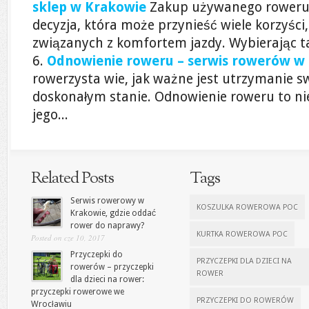
sklep w Krakowie
Zakup używanego roweru 
decyzja, która może przynieść wiele korzyści
związanych z komfortem jazdy. Wybierając tak
Odnowienie roweru – serwis rowerów w
rowerzysta wie, jak ważne jest utrzymanie 
doskonałym stanie. Odnowienie roweru to ni
jego...
Related Posts
Tags
Serwis rowerowy w
KOSZULKA ROWEROWA POC
Krakowie, gdzie oddać
rower do naprawy?
KURTKA ROWEROWA POC
Posted on cze 10, 2017
Przyczepki do
PRZYCZEPKI DLA DZIECI NA
rowerów – przyczepki
ROWER
dla dzieci na rower:
przyczepki rowerowe we
PRZYCZEPKI DO ROWERÓW
Wrocławiu