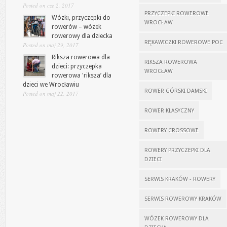
Posted on cze 2, 2017
PRZYCZEPKI ROWEROWE
Wózki, przyczepki do
WROCŁAW
rowerów – wózek
rowerowy dla dziecka
RĘKAWICZKI ROWEROWE POC
Posted on maj 29, 2017
Riksza rowerowa dla
RIKSZA ROWEROWA
dzieci: przyczepka
WROCŁAW
rowerowa 'riksza’ dla
dzieci we Wrocławiu
ROWER GÓRSKI DAMSKI
Posted on maj 22, 2017
ROWER KLASYCZNY
ROWERY CROSSOWE
ROWERY PRZYCZEPKI DLA
DZIECI
SERWIS KRAKÓW - ROWERY
SERWIS ROWEROWY KRAKÓW
WÓZEK ROWEROWY DLA