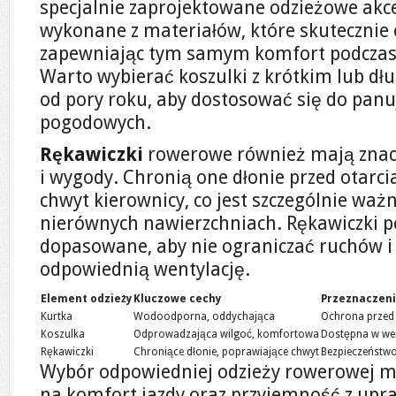
specjalnie zaprojektowane odzieżowe akc
wykonane z materiałów, które skutecznie
zapewniając tym samym komfort podczas 
Warto wybierać koszulki z krótkim lub d
od pory roku, aby dostosować się do pa
pogodowych.
Rękawiczki
rowerowe również mają znacz
i wygody. Chronią one dłonie przed otarc
chwyt kierownicy, co jest szczególnie waż
nierównych nawierzchniach. Rękawiczki p
dopasowane, aby nie ograniczać ruchów i
odpowiednią wentylację.
Element odzieży
Kluczowe cechy
Przeznaczen
Kurtka
Wodoodporna, oddychająca
Ochrona przed 
Koszulka
Odprowadzająca wilgoć, komfortowa
Dostępna w wersj
Rękawiczki
Chroniące dłonie, poprawiające chwyt
Bezpieczeństwo
Wybór odpowiedniej odzieży rowerowej m
na komfort jazdy oraz przyjemność z upra