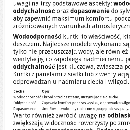
uwagi na trzy podstawowe aspekty:
wodo
oddychalność
oraz
dopasowanie
do sylw
aby zapewnić maksimum komfortu podcza
zróżnicowanych warunkach atmosferyczn
Wodoodporność
kurtki to właściwość, kt
deszczem. Najlepsze modele wykonane są 
tylko nie przepuszczają wody, ale równie
wentylację, co zapobiega nadmiernemu poc
oddychalność
jest kluczowa, zwłaszcza p
Kurtki z panelami z siatki lub z wentylac
odprowadzaniu nadmiaru ciepła i wilgoci.
Cecha
Opis
Wodoodporność
Chroni przed deszczem, utrzymując ciało suche.
Oddychalność
Zapewnia komfort podczas wysiłku, odprowadza wilgo
Dopasowanie
Umożliwia swobodny ruch i nie krępuje podczas jazdy.
Warto również zwrócić uwagę na
odblas
zwiększają widoczność rowerzysty po zmr