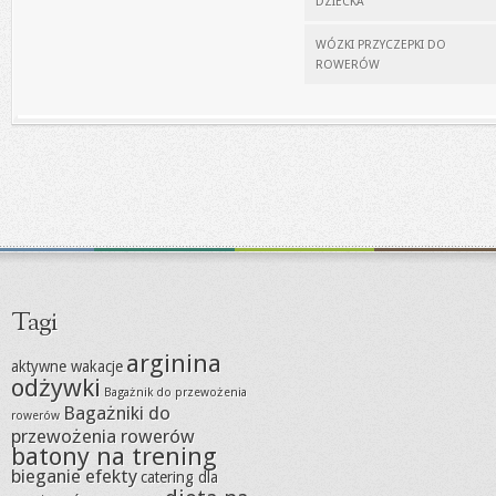
DZIECKA
WÓZKI PRZYCZEPKI DO
ROWERÓW
Tagi
arginina
aktywne wakacje
odżywki
Bagażnik do przewożenia
Bagażniki do
rowerów
przewożenia rowerów
batony na trening
bieganie efekty
catering dla