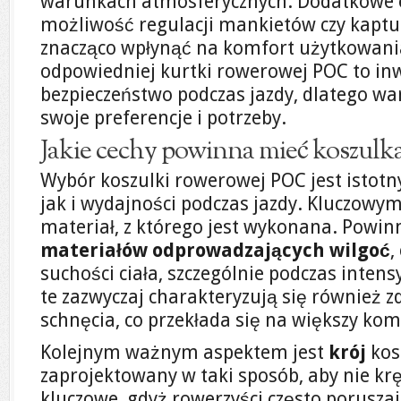
warunkach atmosferycznych. Dodatkowe e
możliwość regulacji mankietów czy kapt
znacząco wpłynąć na komfort użytkowani
odpowiedniej kurtki rowerowej POC to inw
bezpieczeństwo podczas jazdy, dlatego wa
swoje preferencje i potrzeby.
Jakie cechy powinna mieć koszul
Wybór koszulki rowerowej POC jest istot
jak i wydajności podczas jazdy. Kluczowy
materiał, z którego jest wykonana. Powin
materiałów odprowadzających wilgoć
,
suchości ciała, szczególnie podczas inten
te zazwyczaj charakteryzują się również z
schnęcia, co przekłada się na większy kom
Kolejnym ważnym aspektem jest
krój
kos
zaprojektowany w taki sposób, aby nie kr
kluczowe, gdyż rowerzyści często poruszaj