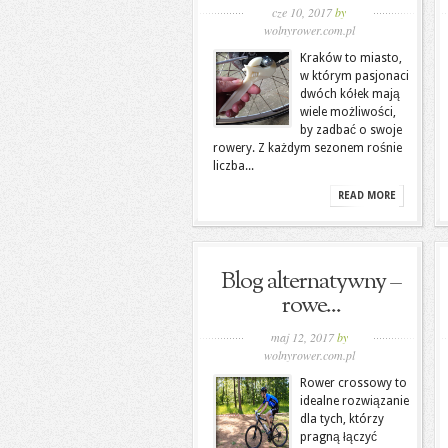
cze 10, 2017
by
wolnyrower.com.pl
Kraków to miasto,
w którym pasjonaci
dwóch kółek mają
wiele możliwości,
by zadbać o swoje
rowery. Z każdym sezonem rośnie
liczba...
READ MORE
Blog alternatywny –
rowe...
maj 12, 2017
by
wolnyrower.com.pl
Rower crossowy to
idealne rozwiązanie
dla tych, którzy
pragną łączyć