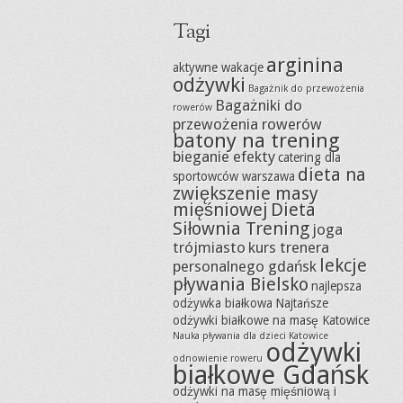
Tagi
arginina
aktywne wakacje
odżywki
Bagażnik do przewożenia
Bagażniki do
rowerów
przewożenia rowerów
batony na trening
bieganie efekty
catering dla
dieta na
sportowców warszawa
zwiększenie masy
mięśniowej
Dieta
Siłownia Trening
joga
trójmiasto
kurs trenera
lekcje
personalnego gdańsk
pływania Bielsko
najlepsza
odżywka białkowa
Najtańsze
odżywki białkowe na masę Katowice
Nauka pływania dla dzieci Katowice
odżywki
odnowienie roweru
białkowe Gdańsk
odżywki na masę mięśniową i