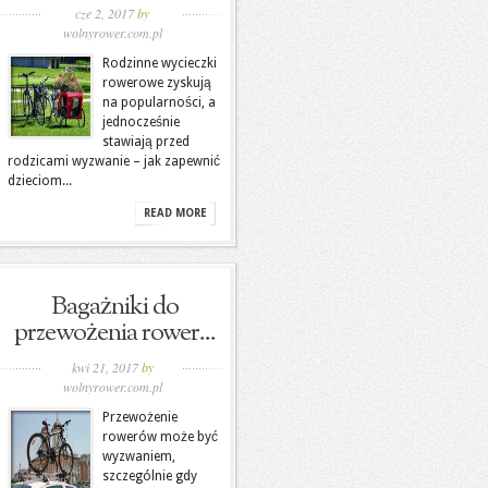
cze 2, 2017
by
wolnyrower.com.pl
Rodzinne wycieczki
rowerowe zyskują
na popularności, a
jednocześnie
stawiają przed
rodzicami wyzwanie – jak zapewnić
dzieciom...
READ MORE
Bagażniki do
przewożenia rower...
kwi 21, 2017
by
wolnyrower.com.pl
Przewożenie
rowerów może być
wyzwaniem,
szczególnie gdy