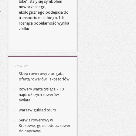
bike’i, stały się symbolem
nowoczesnego,
ekologicznego podejścia do
transportu miejskiego. Ich
rosnąca popularność wynika
z kilku …
ROWERY
Sklep rowerowy z bogatą
ofertą rowerów i akcesoriów
Rowery warte tysiące – 10
najdroższych rowerów
świata
warsaw guided tours
Serwis rowerowy w
Krakowie, gdzie oddać rower
do naprawy?