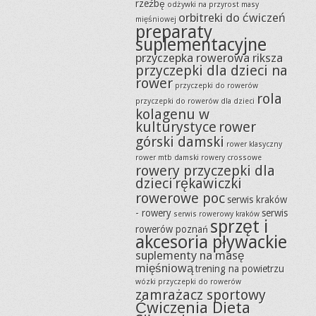
rzeźbę
odżywki na przyrost masy
orbitreki do ćwiczeń
mięśniowej
preparaty
suplementacyjne
przyczepka rowerowa riksza
przyczepki dla dzieci na
rower
przyczepki do rowerów
rola
przyczepki do rowerów dla dzieci
kolagenu w
kulturystyce
rower
górski damski
rower klasyczny
rower mtb damski
rowery crossowe
rowery przyczepki dla
dzieci
rękawiczki
rowerowe poc
serwis kraków
- rowery
serwis
serwis rowerowy kraków
sprzęt i
rowerów poznań
akcesoria pływackie
suplementy na masę
mięśniową
trening na powietrzu
wózki przyczepki do rowerów
zamrażacz sportowy
Ćwiczenia Dieta