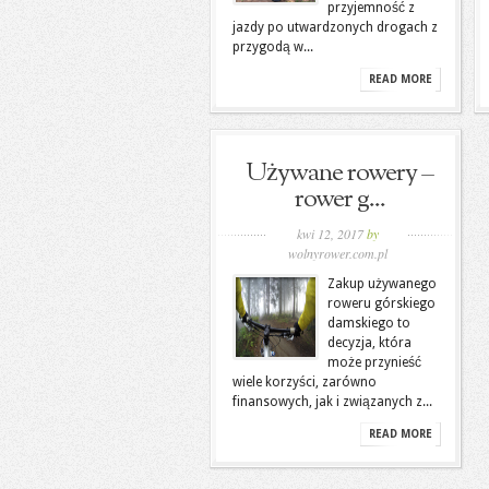
przyjemność z
jazdy po utwardzonych drogach z
przygodą w...
READ MORE
Używane rowery –
rower g...
kwi 12, 2017
by
wolnyrower.com.pl
Zakup używanego
roweru górskiego
damskiego to
decyzja, która
może przynieść
wiele korzyści, zarówno
finansowych, jak i związanych z...
READ MORE