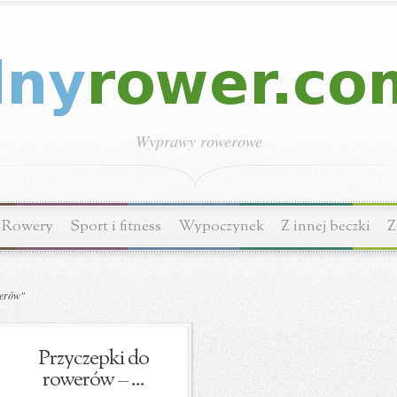
Wyprawy rowerowe
Rowery
Sport i fitness
Wypoczynek
Z innej beczki
Z
werów"
Przyczepki do
rowerów – ...