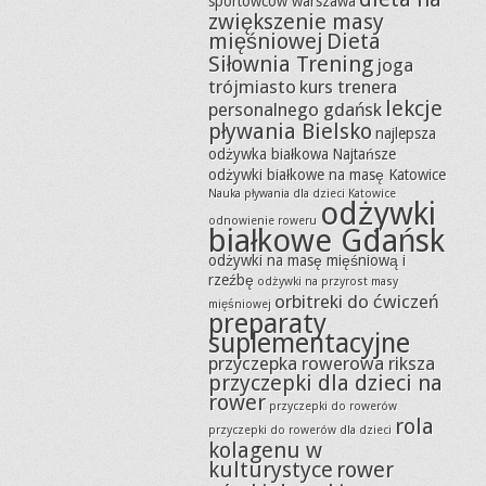
sportowców warszawa
zwiększenie masy
mięśniowej
Dieta
Siłownia Trening
joga
trójmiasto
kurs trenera
lekcje
personalnego gdańsk
pływania Bielsko
najlepsza
odżywka białkowa
Najtańsze
odżywki białkowe na masę Katowice
Nauka pływania dla dzieci Katowice
odżywki
odnowienie roweru
białkowe Gdańsk
odżywki na masę mięśniową i
rzeźbę
odżywki na przyrost masy
orbitreki do ćwiczeń
mięśniowej
preparaty
suplementacyjne
przyczepka rowerowa riksza
przyczepki dla dzieci na
rower
przyczepki do rowerów
rola
przyczepki do rowerów dla dzieci
kolagenu w
kulturystyce
rower