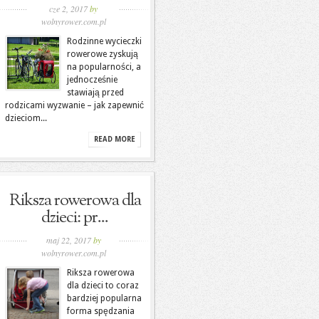
cze 2, 2017
by
wolnyrower.com.pl
Rodzinne wycieczki
rowerowe zyskują
na popularności, a
jednocześnie
stawiają przed
rodzicami wyzwanie – jak zapewnić
dzieciom...
READ MORE
Riksza rowerowa dla
dzieci: pr...
maj 22, 2017
by
wolnyrower.com.pl
Riksza rowerowa
dla dzieci to coraz
bardziej popularna
forma spędzania