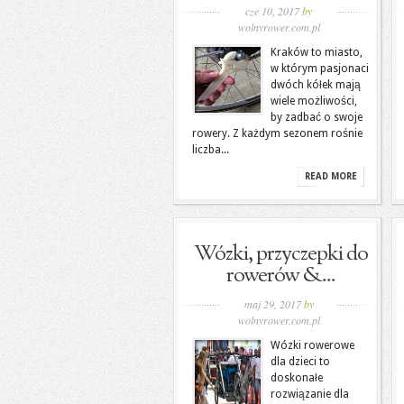
cze 10, 2017
by
wolnyrower.com.pl
Kraków to miasto,
w którym pasjonaci
dwóch kółek mają
wiele możliwości,
by zadbać o swoje
rowery. Z każdym sezonem rośnie
liczba...
READ MORE
Wózki, przyczepki do
rowerów &...
maj 29, 2017
by
wolnyrower.com.pl
Wózki rowerowe
dla dzieci to
doskonałe
rozwiązanie dla