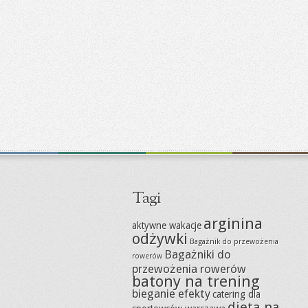
Tagi
arginina
aktywne wakacje
odżywki
Bagażnik do przewożenia
Bagażniki do
rowerów
przewożenia rowerów
batony na trening
bieganie efekty
catering dla
dieta na