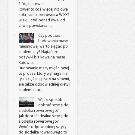
? Idę na rower…
Rower to coś więcej niż dwa
koła, rama i kierownica W XXI
wieku, czyli ponad dwa, od
chwili powstania …
Czy podczas
budowania masy
mięśniowej warto sięgać po
suplementy? Najtańsze
odżywki białkowe na masę
Katowice
Budowanie masy mięśniowej
to proces, który wymaga nie
tylko ciężkiej pracy na siłowni,
ale także odpowiedniej diety i
suplementacji. …
W jaki sposób
dobrać sztycę do
siodełka rowerowego?
Jak dobrać idealną sztycę do
siodełka rowerowego?
Wybór odpowiedniej sztycy
do siodełka rowerowego to