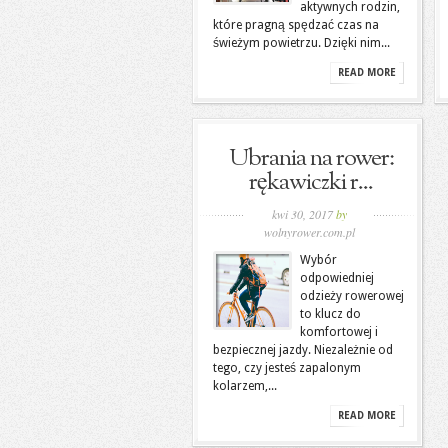
aktywnych rodzin,
które pragną spędzać czas na
świeżym powietrzu. Dzięki nim...
READ MORE
Ubrania na rower:
rękawiczki r...
kwi 30, 2017
by
wolnyrower.com.pl
Wybór
odpowiedniej
odzieży rowerowej
to klucz do
komfortowej i
bezpiecznej jazdy. Niezależnie od
tego, czy jesteś zapalonym
kolarzem,...
READ MORE