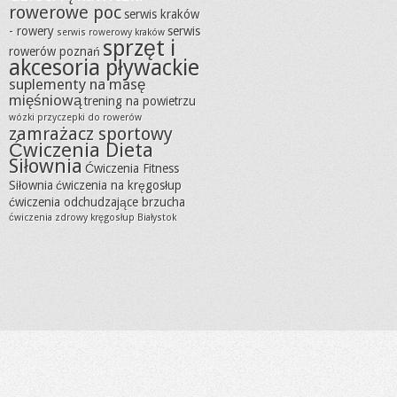
rowerowe poc
serwis kraków
- rowery
serwis
serwis rowerowy kraków
sprzęt i
rowerów poznań
akcesoria pływackie
suplementy na masę
mięśniową
trening na powietrzu
wózki przyczepki do rowerów
zamrażacz sportowy
Ćwiczenia Dieta
Siłownia
Ćwiczenia Fitness
Siłownia
ćwiczenia na kręgosłup
ćwiczenia odchudzające brzucha
ćwiczenia zdrowy kręgosłup Białystok