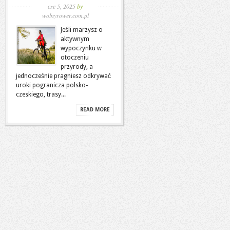
cze 5, 2025
by
wolnyrower.com.pl
Jeśli marzysz o
aktywnym
wypoczynku w
otoczeniu
przyrody, a
jednocześnie pragniesz odkrywać
uroki pogranicza polsko-
czeskiego, trasy...
READ MORE