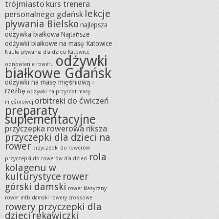
trójmiasto
kurs trenera
lekcje
personalnego gdańsk
pływania Bielsko
najlepsza
odżywka białkowa
Najtańsze
odżywki białkowe na masę Katowice
Nauka pływania dla dzieci Katowice
odżywki
odnowienie roweru
białkowe Gdańsk
odżywki na masę mięśniową i
rzeźbę
odżywki na przyrost masy
orbitreki do ćwiczeń
mięśniowej
preparaty
suplementacyjne
przyczepka rowerowa riksza
przyczepki dla dzieci na
rower
przyczepki do rowerów
rola
przyczepki do rowerów dla dzieci
kolagenu w
kulturystyce
rower
górski damski
rower klasyczny
rower mtb damski
rowery crossowe
rowery przyczepki dla
dzieci
rękawiczki