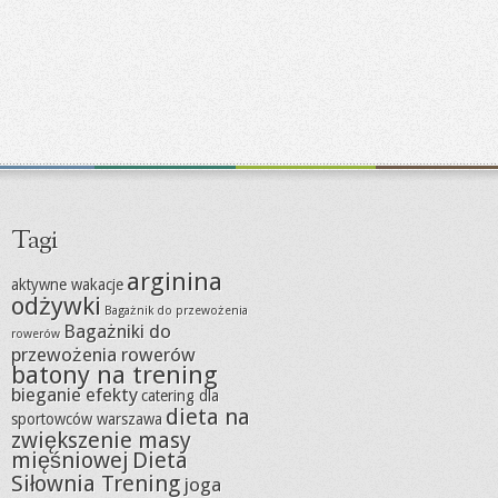
Tagi
arginina
aktywne wakacje
odżywki
Bagażnik do przewożenia
Bagażniki do
rowerów
przewożenia rowerów
batony na trening
bieganie efekty
catering dla
dieta na
sportowców warszawa
zwiększenie masy
mięśniowej
Dieta
Siłownia Trening
joga