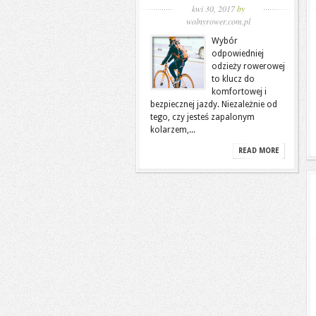
kwi 30, 2017
by
wolnyrower.com.pl
Wybór
odpowiedniej
odzieży rowerowej
to klucz do
komfortowej i
bezpiecznej jazdy. Niezależnie od
tego, czy jesteś zapalonym
kolarzem,...
READ MORE