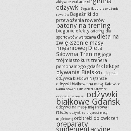
arginina
aktywne wakacje
odżywki
Bagażnik do przewożenia
Bagażniki do
rowerów
przewożenia rowerów
batony na trening
bieganie efekty
catering dla
dieta na
sportowców warszawa
zwiększenie masy
mięśniowej
Dieta
Siłownia Trening
joga
trójmiasto
kurs trenera
lekcje
personalnego gdańsk
pływania Bielsko
najlepsza
odżywka białkowa
Najtańsze
odżywki białkowe na masę Katowice
Nauka pływania dla dzieci Katowice
odżywki
odnowienie roweru
białkowe Gdańsk
odżywki na masę mięśniową i
rzeźbę
odżywki na przyrost masy
orbitreki do ćwiczeń
mięśniowej
preparaty
suplementacyjne