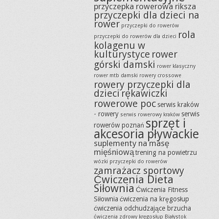
przyczepka rowerowa riksza
przyczepki dla dzieci na
rower
przyczepki do rowerów
rola
przyczepki do rowerów dla dzieci
kolagenu w
kulturystyce
rower
górski damski
rower klasyczny
rower mtb damski
rowery crossowe
rowery przyczepki dla
dzieci
rękawiczki
rowerowe poc
serwis kraków
- rowery
serwis
serwis rowerowy kraków
sprzęt i
rowerów poznań
akcesoria pływackie
suplementy na masę
mięśniową
trening na powietrzu
wózki przyczepki do rowerów
zamrażacz sportowy
Ćwiczenia Dieta
Siłownia
Ćwiczenia Fitness
Siłownia
ćwiczenia na kręgosłup
ćwiczenia odchudzające brzucha
ćwiczenia zdrowy kręgosłup Białystok