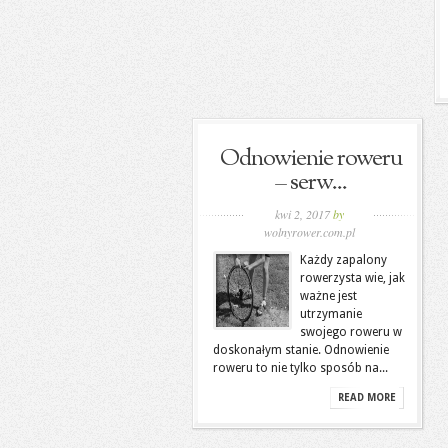
Odnowienie roweru
– serw...
kwi 2, 2017
by
wolnyrower.com.pl
Każdy zapalony
rowerzysta wie, jak
ważne jest
utrzymanie
swojego roweru w
doskonałym stanie. Odnowienie
roweru to nie tylko sposób na...
READ MORE