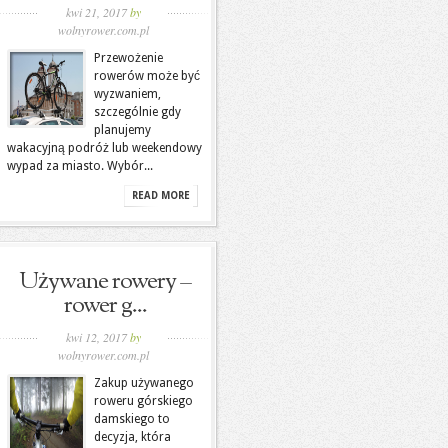
kwi 21, 2017
by
wolnyrower.com.pl
Przewożenie
rowerów może być
wyzwaniem,
szczególnie gdy
planujemy
wakacyjną podróż lub weekendowy
wypad za miasto. Wybór...
READ MORE
Używane rowery –
rower g...
kwi 12, 2017
by
wolnyrower.com.pl
Zakup używanego
roweru górskiego
damskiego to
decyzja, która