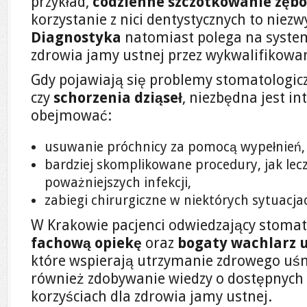
przykład,
codzienne szczotkowanie zęb
korzystanie z nici dentystycznych to niezwy
Diagnostyka
natomiast polega na syste
zdrowia jamy ustnej przez wykwalifikowan
Gdy pojawiają się problemy stomatologicz
czy
schorzenia dziąseł
, niezbędna jest i
obejmować:
usuwanie próchnicy za pomocą wypełnień,
bardziej skomplikowane procedury, jak le
poważniejszych infekcji,
zabiegi chirurgiczne w niektórych sytuacja
W Krakowie pacjenci odwiedzający stomat
fachową opiekę
oraz
bogaty wachlarz 
które wspierają utrzymanie zdrowego uś
również zdobywanie wiedzy o dostępnych 
korzyściach dla zdrowia jamy ustnej.