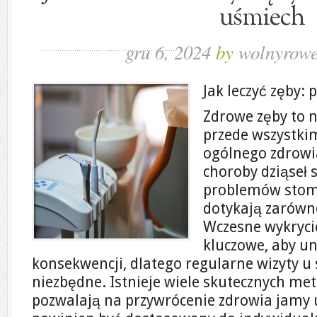
uśmiech
gru 6, 2024
by
wolnyrowe
Jak leczyć zęby:
Zdrowe zęby to ni
przede wszystk
ogólnego zdrowia
choroby dziąseł 
problemów stoma
dotykają zarówno 
Wczesne wykryci
kluczowe, aby u
konsekwencji, dlatego regularne wizyty u
niezbędne. Istnieje wiele skutecznych met
pozwalają na przywrócenie zdrowia jamy u