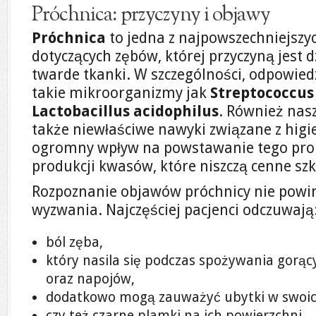
Próchnica: przyczyny i objawy
Próchnica
to jedna z najpowszechniejszyc
dotyczących zębów, której przyczyną jest d
twarde tkanki. W szczególności, odpowiedz
takie mikroorganizmy jak
Streptococcu
Lactobacillus acidophilus
. Również nasz
także niewłaściwe nawyki związane z hig
ogromny wpływ na powstawanie tego prob
produkcji kwasów, które niszczą cenne szk
Rozpoznanie objawów próchnicy nie powi
wyzwania. Najczęściej pacjenci odczuwają
ból zęba,
który nasila się podczas spożywania gorą
oraz napojów,
dodatkowo mogą zauważyć ubytki w swoic
czy też czarne plamki na ich powierzchni.