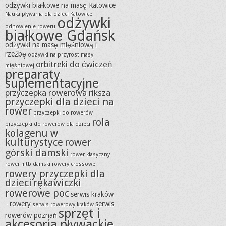
odżywki białkowe na masę Katowice
Nauka pływania dla dzieci Katowice
odżywki
odnowienie roweru
białkowe Gdańsk
odżywki na masę mięśniową i
rzeźbę
odżywki na przyrost masy
orbitreki do ćwiczeń
mięśniowej
preparaty
suplementacyjne
przyczepka rowerowa riksza
przyczepki dla dzieci na
rower
przyczepki do rowerów
rola
przyczepki do rowerów dla dzieci
kolagenu w
kulturystyce
rower
górski damski
rower klasyczny
rower mtb damski
rowery crossowe
rowery przyczepki dla
dzieci
rękawiczki
rowerowe poc
serwis kraków
- rowery
serwis
serwis rowerowy kraków
sprzęt i
rowerów poznań
akcesoria pływackie