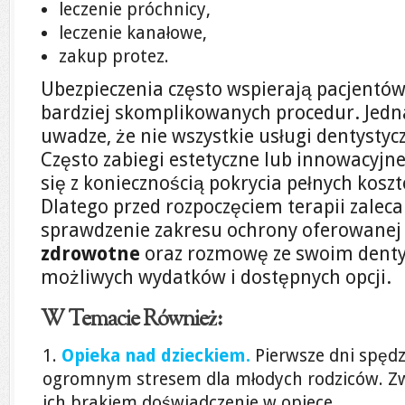
leczenie próchnicy,
leczenie kanałowe,
zakup protez.
Ubezpieczenia często wspierają pacjentó
bardziej skomplikowanych procedur. Jedn
uwadze, że nie wszystkie usługi dentystyc
Często zabiegi estetyczne lub innowacyjn
się z koniecznością pokrycia pełnych kosz
Dlatego przed rozpoczęciem terapii zaleca
sprawdzenie zakresu ochrony oferowanej
zdrowotne
oraz rozmowę ze swoim denty
możliwych wydatków i dostępnych opcji.
W Temacie Również:
Opieka nad dzieckiem.
Pierwsze dni spęd
ogromnym stresem dla młodych rodziców. Zwią
ich brakiem doświadczenie w opiece...