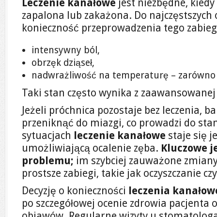
Leczenie kanałowe
jest niezbędne, kiedy
zapalona lub zakażona. Do najczęstszych
konieczność przeprowadzenia tego zabieg
intensywny ból,
obrzęk dziąseł,
nadwrażliwość na temperaturę – zarówno ci
Taki stan często wynika z zaawansowane
Jeżeli próchnica pozostaje bez leczenia, b
przeniknąć do miazgi, co prowadzi do sta
sytuacjach
leczenie kanałowe
staje się j
umożliwiającą ocalenie zęba.
Kluczowe j
problemu;
im szybciej zauważone zmiany
prostsze zabiegi, takie jak oczyszczanie c
Decyzję o konieczności
leczenia kanałow
po szczegółowej ocenie zdrowia pacjenta o
objawów. Regularne wizyty u stomatolog