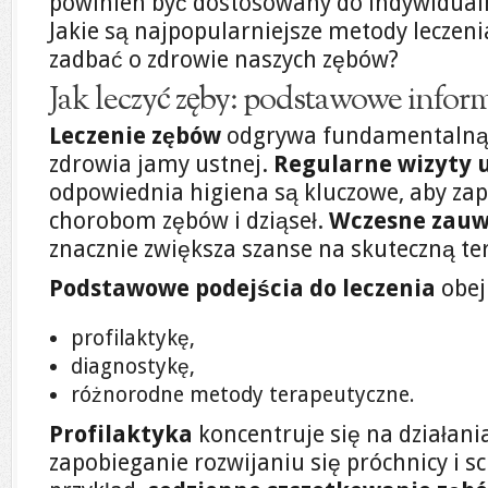
powinien być dostosowany do indywidualn
Jakie są najpopularniejsze metody leczen
zadbać o zdrowie naszych zębów?
Jak leczyć zęby: podstawowe infor
Leczenie zębów
odgrywa fundamentalną 
zdrowia jamy ustnej.
Regularne wizyty 
odpowiednia higiena są kluczowe, aby z
chorobom zębów i dziąseł.
Wczesne zauw
znacznie zwiększa szanse na skuteczną te
Podstawowe podejścia do leczenia
obej
profilaktykę,
diagnostykę,
różnorodne metody terapeutyczne.
Profilaktyka
koncentruje się na działani
zapobieganie rozwijaniu się próchnicy i s