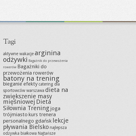
Tagi
arginina
aktywne wakacje
odżywki
Bagażnik do przewożenia
Bagażniki do
rowerów
przewożenia rowerów
batony na trening
bieganie efekty
catering dla
dieta na
sportowców warszawa
zwiększenie masy
mięśniowej
Dieta
Siłownia Trening
joga
trójmiasto
kurs trenera
lekcje
personalnego gdańsk
pływania Bielsko
najlepsza
odżywka białkowa
Najtańsze