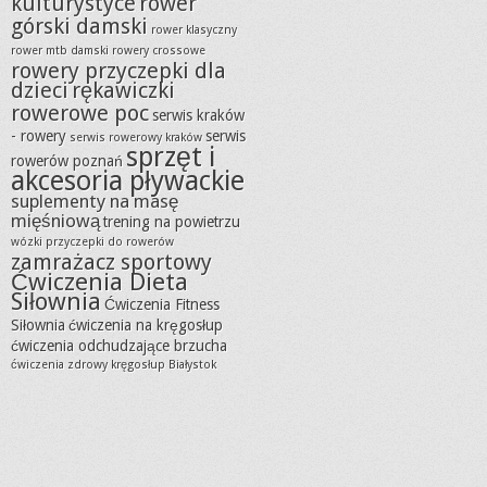
kulturystyce
rower
górski damski
rower klasyczny
rower mtb damski
rowery crossowe
rowery przyczepki dla
dzieci
rękawiczki
rowerowe poc
serwis kraków
- rowery
serwis
serwis rowerowy kraków
sprzęt i
rowerów poznań
akcesoria pływackie
suplementy na masę
mięśniową
trening na powietrzu
wózki przyczepki do rowerów
zamrażacz sportowy
Ćwiczenia Dieta
Siłownia
Ćwiczenia Fitness
Siłownia
ćwiczenia na kręgosłup
ćwiczenia odchudzające brzucha
ćwiczenia zdrowy kręgosłup Białystok