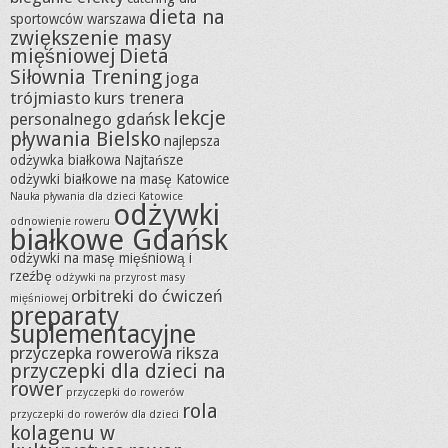
dieta na
sportowców warszawa
zwiększenie masy
mięśniowej
Dieta
Siłownia Trening
joga
trójmiasto
kurs trenera
lekcje
personalnego gdańsk
pływania Bielsko
najlepsza
odżywka białkowa
Najtańsze
odżywki białkowe na masę Katowice
Nauka pływania dla dzieci Katowice
odżywki
odnowienie roweru
białkowe Gdańsk
odżywki na masę mięśniową i
rzeźbę
odżywki na przyrost masy
orbitreki do ćwiczeń
mięśniowej
preparaty
suplementacyjne
przyczepka rowerowa riksza
przyczepki dla dzieci na
rower
przyczepki do rowerów
rola
przyczepki do rowerów dla dzieci
kolagenu w