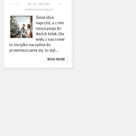
sie 31, 2023
by
wolnyrower.com.pl
Świat idzie
naprzód, a z nim
nasza pasja do
dwóch kółek. Dla
wielu z nas rower
to nie tylko narzędzie do
przemieszczania się, to styl...
READ MORE