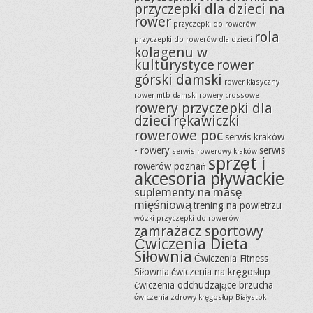
przyczepki dla dzieci na
rower
przyczepki do rowerów
rola
przyczepki do rowerów dla dzieci
kolagenu w
kulturystyce
rower
górski damski
rower klasyczny
rower mtb damski
rowery crossowe
rowery przyczepki dla
dzieci
rękawiczki
rowerowe poc
serwis kraków
- rowery
serwis
serwis rowerowy kraków
sprzęt i
rowerów poznań
akcesoria pływackie
suplementy na masę
mięśniową
trening na powietrzu
wózki przyczepki do rowerów
zamrażacz sportowy
Ćwiczenia Dieta
Siłownia
Ćwiczenia Fitness
Siłownia
ćwiczenia na kręgosłup
ćwiczenia odchudzające brzucha
ćwiczenia zdrowy kręgosłup Białystok