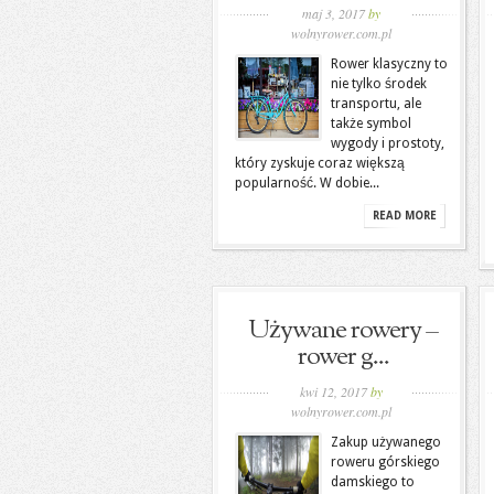
maj 3, 2017
by
wolnyrower.com.pl
Rower klasyczny to
nie tylko środek
transportu, ale
także symbol
wygody i prostoty,
który zyskuje coraz większą
popularność. W dobie...
READ MORE
Używane rowery –
rower g...
kwi 12, 2017
by
wolnyrower.com.pl
Zakup używanego
roweru górskiego
damskiego to