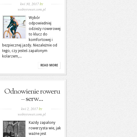
kwi 30, 2017
by
wolnyrower.com.pl
Wybór
odpowiedniej
odzieży rowerowej
to klucz do
komfortowej i
bezpiecznej jazdy. Niezależnie od
tego, czy jesteś zapalonym
kolarzem,...
READ MORE
Odnowienie roweru
– serw...
kwi 2, 2017
by
wolnyrower.com.pl
Każdy zapalony
rowerzysta wie, jak
ważne jest