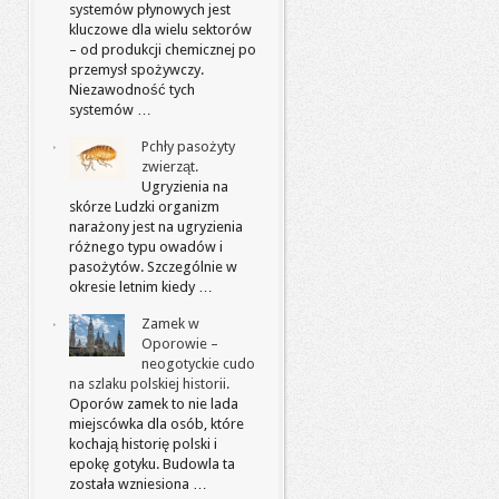
systemów płynowych jest
kluczowe dla wielu sektorów
– od produkcji chemicznej po
przemysł spożywczy.
Niezawodność tych
systemów …
Pchły pasożyty
zwierząt.
Ugryzienia na
skórze Ludzki organizm
narażony jest na ugryzienia
różnego typu owadów i
pasożytów. Szczególnie w
okresie letnim kiedy …
Zamek w
Oporowie –
neogotyckie cudo
na szlaku polskiej historii.
Oporów zamek to nie lada
miejscówka dla osób, które
kochają historię polski i
epokę gotyku. Budowla ta
została wzniesiona …