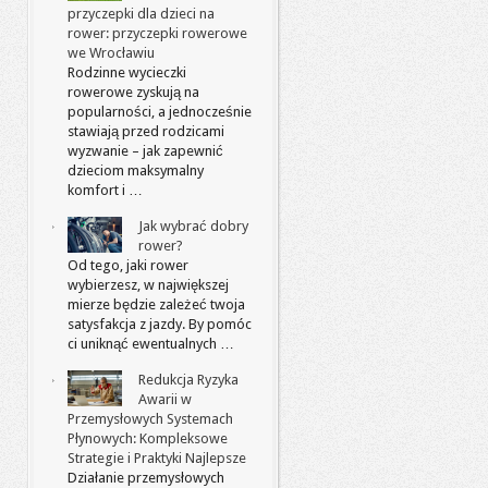
przyczepki dla dzieci na
rower: przyczepki rowerowe
we Wrocławiu
Rodzinne wycieczki
rowerowe zyskują na
popularności, a jednocześnie
stawiają przed rodzicami
wyzwanie – jak zapewnić
dzieciom maksymalny
komfort i …
Jak wybrać dobry
rower?
Od tego, jaki rower
wybierzesz, w największej
mierze będzie zależeć twoja
satysfakcja z jazdy. By pomóc
ci uniknąć ewentualnych …
Redukcja Ryzyka
Awarii w
Przemysłowych Systemach
Płynowych: Kompleksowe
Strategie i Praktyki Najlepsze
Działanie przemysłowych