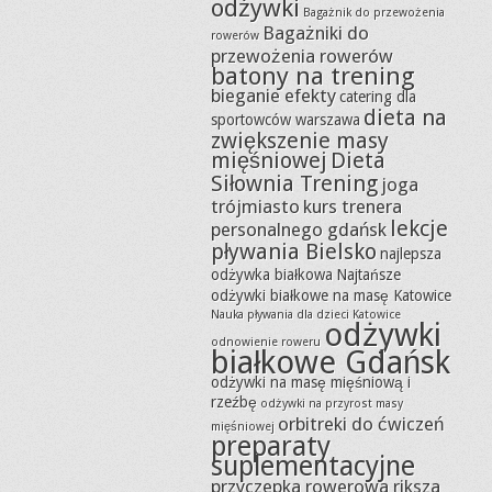
odżywki
Bagażnik do przewożenia
Bagażniki do
rowerów
przewożenia rowerów
batony na trening
bieganie efekty
catering dla
dieta na
sportowców warszawa
zwiększenie masy
mięśniowej
Dieta
Siłownia Trening
joga
trójmiasto
kurs trenera
lekcje
personalnego gdańsk
pływania Bielsko
najlepsza
odżywka białkowa
Najtańsze
odżywki białkowe na masę Katowice
Nauka pływania dla dzieci Katowice
odżywki
odnowienie roweru
białkowe Gdańsk
odżywki na masę mięśniową i
rzeźbę
odżywki na przyrost masy
orbitreki do ćwiczeń
mięśniowej
preparaty
suplementacyjne
przyczepka rowerowa riksza