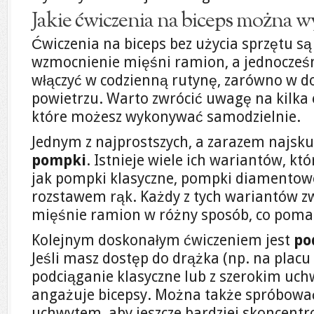
Jakie ćwiczenia na biceps można w
Ćwiczenia na biceps bez użycia sprzętu 
wzmocnienie mięśni ramion, a jednocześ
włączyć w codzienną rutynę, zarówno w d
powietrzu. Warto zwrócić uwagę na kilka 
które możesz wykonywać samodzielnie.
Jednym z najprostszych, a zarazem najsku
pompki
. Istnieje wiele ich wariantów, kt
jak pompki klasyczne, pompki diamentowe
rozstawem rąk. Każdy z tych wariantów z
mięśnie ramion w różny sposób, co pomag
Kolejnym doskonałym ćwiczeniem jest
po
Jeśli masz dostęp do drążka (np. na placu
podciąganie klasyczne lub z szerokim uc
angażuje bicepsy. Można także spróbowa
uchwytem, aby jeszcze bardziej skoncentr