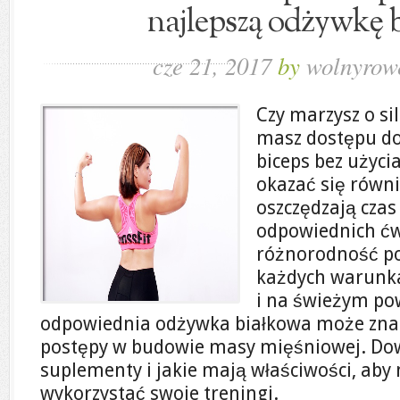
najlepszą odżywkę 
cze 21, 2017
by
wolnyrow
Czy marzysz o sil
masz dostępu do
biceps bez użyci
okazać się równi
oszczędzają czas
odpowiednich ćwi
różnorodność po
każdych warunka
i na świeżym po
odpowiednia odżywka białkowa może zna
postępy w budowie masy mięśniowej. Dowi
suplementy i jakie mają właściwości, ab
wykorzystać swoje treningi.