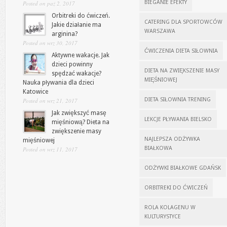
BIEGANIE EFEKTY
Posted on paź 2, 2017
Orbitreki do ćwiczeń.
CATERING DLA SPORTOWCÓW
Jakie działanie ma
WARSZAWA
arginina?
Posted on wrz 30, 2017
ĆWICZENIA DIETA SIŁOWNIA
Aktywne wakacje. Jak
dzieci powinny
DIETA NA ZWIĘKSZENIE MASY
spędzać wakacje?
MIĘŚNIOWEJ
Nauka pływania dla dzieci
Katowice
DIETA SIŁOWNIA TRENING
Posted on wrz 21, 2017
Jak zwiększyć masę
LEKCJE PŁYWANIA BIELSKO
mięśniową? Dieta na
zwiększenie masy
NAJLEPSZA ODŻYWKA
mięśniowej
BIAŁKOWA
Posted on wrz 11, 2017
ODŻYWKI BIAŁKOWE GDAŃSK
ORBITREKI DO ĆWICZEŃ
ROLA KOLAGENU W
KULTURYSTYCE