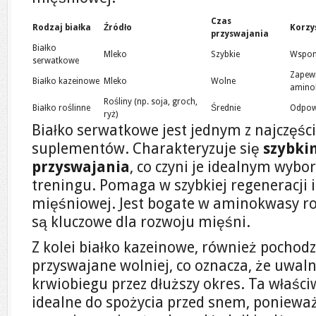
Czas
Rodzaj białka
Źródło
Korzy
przyswajania
Białko
Mleko
Szybkie
Wspoma
serwatkowe
Zapewn
Białko kazeinowe
Mleko
Wolne
amino
Rośliny (np. soja, groch,
Białko roślinne
Średnie
Odpowi
ryż)
Białko serwatkowe jest jednym z najczęśc
suplementów. Charakteryzuje się
szybk
przyswajania
, co czyni je idealnym wy
treningu. Pomaga w szybkiej regeneracji
mięśniowej. Jest bogate w aminokwasy ro
są kluczowe dla rozwoju mięśni.
Z kolei białko kazeinowe, również pochodz
przyswajane wolniej, co oznacza, że uwa
krwiobiegu przez dłuższy okres. Ta właści
idealne do spożycia przed snem, ponieważ