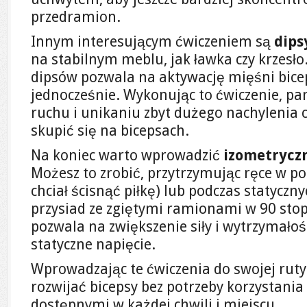
przedramion.
Innym interesującym ćwiczeniem są
dips
na stabilnym meblu, jak ławka czy krzesło.
dipsów pozwala na aktywację mięśni bice
jednocześnie. Wykonując to ćwiczenie, p
ruchu i unikaniu zbyt dużego nachylenia c
skupić się na bicepsach.
Na koniec warto wprowadzić
izometrycz
Możesz to zrobić, przytrzymując ręce w poz
chciał ścisnąć piłkę) lub podczas statycznyc
przysiad ze zgiętymi ramionami w 90 stop
pozwala na zwiększenie siły i wytrzymałoś
statyczne napięcie.
Wprowadzając te ćwiczenia do swojej ruty
rozwijać bicepsy bez potrzeby korzystania z
dostępnymi w każdej chwili i miejscu.