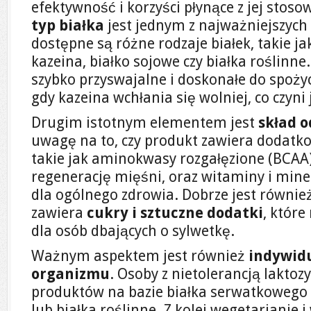
efektywność i korzyści płynące z jej stos
typ białka
jest jednym z najważniejszych
dostępne są różne rodzaje białek, takie j
kazeina, białko sojowe czy białka roślinne
szybko przyswajalne i doskonałe do spoży
gdy kazeina wchłania się wolniej, co czyni 
Drugim istotnym elementem jest
skład 
uwagę na to, czy produkt zawiera dodatk
takie jak aminokwasy rozgałęzione (BCAA
regenerację mięśni, oraz witaminy i miner
dla ogólnego zdrowia. Dobrze jest równie
zawiera
cukry i sztuczne dodatki
, które
dla osób dbających o sylwetkę.
Ważnym aspektem jest również
indywidu
organizmu
. Osoby z nietolerancją lakto
produktów na bazie białka serwatkowego i
lub białka roślinne. Z kolei wegetarianie 