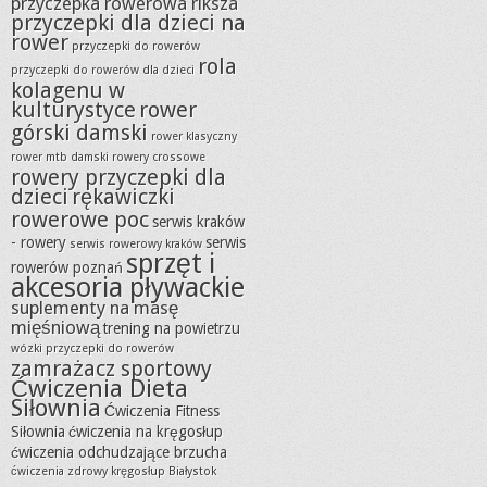
przyczepka rowerowa riksza
przyczepki dla dzieci na
rower
przyczepki do rowerów
rola
przyczepki do rowerów dla dzieci
kolagenu w
kulturystyce
rower
górski damski
rower klasyczny
rower mtb damski
rowery crossowe
rowery przyczepki dla
dzieci
rękawiczki
rowerowe poc
serwis kraków
- rowery
serwis
serwis rowerowy kraków
sprzęt i
rowerów poznań
akcesoria pływackie
suplementy na masę
mięśniową
trening na powietrzu
wózki przyczepki do rowerów
zamrażacz sportowy
Ćwiczenia Dieta
Siłownia
Ćwiczenia Fitness
Siłownia
ćwiczenia na kręgosłup
ćwiczenia odchudzające brzucha
ćwiczenia zdrowy kręgosłup Białystok