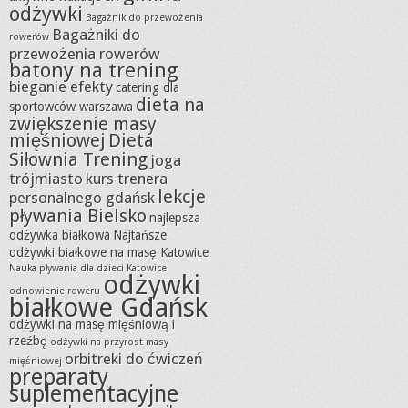
odżywki
Bagażnik do przewożenia
Bagażniki do
rowerów
przewożenia rowerów
batony na trening
bieganie efekty
catering dla
dieta na
sportowców warszawa
zwiększenie masy
mięśniowej
Dieta
Siłownia Trening
joga
trójmiasto
kurs trenera
lekcje
personalnego gdańsk
pływania Bielsko
najlepsza
odżywka białkowa
Najtańsze
odżywki białkowe na masę Katowice
Nauka pływania dla dzieci Katowice
odżywki
odnowienie roweru
białkowe Gdańsk
odżywki na masę mięśniową i
rzeźbę
odżywki na przyrost masy
orbitreki do ćwiczeń
mięśniowej
preparaty
suplementacyjne