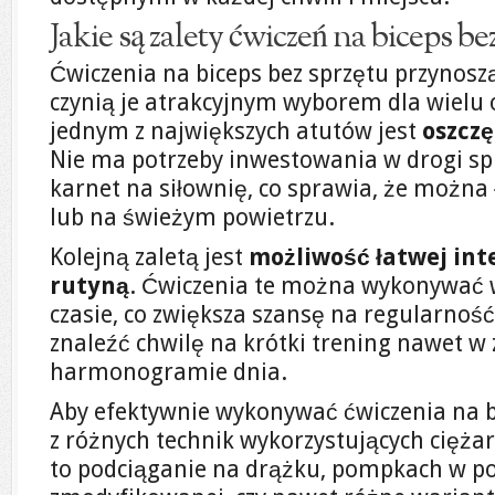
Jakie są zalety ćwiczeń na biceps be
Ćwiczenia na biceps bez sprzętu przynoszą
czynią je atrakcyjnym wyborem dla wielu 
jednym z największych atutów jest
oszczę
Nie ma potrzeby inwestowania w drogi spr
karnet na siłownię, co sprawia, że możn
lub na świeżym powietrzu.
Kolejną zaletą jest
możliwość łatwej inte
rutyną
. Ćwiczenia te można wykonywać 
czasie, co zwiększa szansę na regularnoś
znaleźć chwilę na krótki trening nawet w
harmonogramie dnia.
Aby efektywnie wykonywać ćwiczenia na b
z różnych technik wykorzystujących ciężar
to podciąganie na drążku, pompkach w po