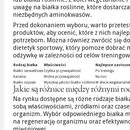
uwagę na białka roślinne, które dostarcza
niezbędnych aminokwasów.
Przed dokonaniem wyboru, warto przetes
produktów, aby ocenić, które z nich najl
potrzebom. Można również zwrócić się do s
dietetyk sportowy, który pomoże dobrać 
odżywkę w zależności od celów treningow
Rodzaj białka
Właściwości
Najlepsze zastoso
Białko serwatkowe
Szybka przyswajalność
Po treningu
Kazeina
Wolna przyswajalność
Na noc
Białko sojowe
Wysokiej jakości białko roślinne
W diecie wegetariańsk
Jakie są różnice między różnymi ro
Na rynku dostępne są różne rodzaje białka
sobą właściwościami, źródłami oraz czas
organizm. Wybór odpowiedniego białka m
na regenerację organizmu oraz efektyw
mięśniowej.