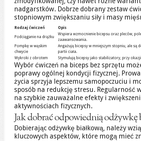
zmodyfikowanej, czy nawet różne warian
nadgarstków. Dobrze dobrany zestaw ćw
stopniowym zwiększaniu siły i masy mięś
Rodzaj ćwiczeń
Opis
Wspiera wzmocnienie bicepsu oraz pleców, po
Podciąganie na drążku
zaawansowania.
Pompkę w wąskim
Angażują bicepsy w mniejszym stopniu, ale są
chwycie
partii ciała.
Wykroki z obrotem
Stymulują bicepsy jako stabilizatory, przy okaz
Wybór ćwiczeń na biceps bez sprzętu może
poprawy ogólnej kondycji fizycznej. Prow
życia sprzyja lepszemu samopoczuciu i m
sposób na redukcję stresu. Regularność w
na szybkie zauważalne efekty i zwiększen
aktywnościach fizycznych.
Jak dobrać odpowiednią odżywkę 
Dobierając odżywkę białkową, należy wzi
kluczowych aspektów, które mogą mieć z