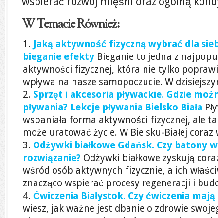
wspierać rozwój mięśni oraz ogólną kond
W Temacie Również:
Jaką aktywność fizyczną wybrać dla sieb
bieganie efekty
Bieganie to jedna z najpopu
aktywności fizycznej, która nie tylko poprawi
wpływa na nasze samopoczucie. W dzisiejszym
Sprzęt i akcesoria pływackie. Gdzie możn
pływania? Lekcje pływania Bielsko Biała
Pły
wspaniała forma aktywności fizycznej, ale t
może uratować życie. W Bielsku-Białej coraz w
Odżywki białkowe Gdańsk. Czy batony w 
rozwiązanie?
Odżywki białkowe zyskują cora
wśród osób aktywnych fizycznie, a ich właś
znacząco wspierać procesy regeneracji i budo
Ćwiczenia Białystok. Czy ćwiczenia maj
wiesz, jak ważne jest dbanie o zdrowie swoj