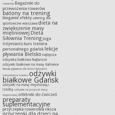
Bagażniki do
rowerów
przewożenia rowerów
batony na trening
bieganie efekty
catering dla
dieta na
sportowców warszawa
zwiększenie masy
mięśniowej
Dieta
Siłownia Trening
joga
trójmiasto
kurs trenera
lekcje
personalnego gdańsk
pływania Bielsko
najlepsza
odżywka białkowa
Najtańsze
odżywki białkowe na masę Katowice
Nauka pływania dla dzieci Katowice
odżywki
odnowienie roweru
białkowe Gdańsk
odżywki na masę mięśniową i
rzeźbę
odżywki na przyrost masy
orbitreki do ćwiczeń
mięśniowej
preparaty
suplementacyjne
przyczepka rowerowa riksza
przyczepki dla dzieci na