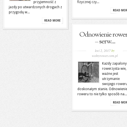
przyjemność z
fizycznej czy...
jazdy po utwardzonych drogach z
READ MO
przygodą w...
READ MORE
Odnowienie rowe
– serw...
kwi 2, 2017
by
wolnyrower.com.pl
Każdy zapalony
rowerzysta wie,
ważne jest
utrzymanie
swojego rower
doskonałym stanie. Odnowieni
roweru to nie tylko sposób na...
READ MO