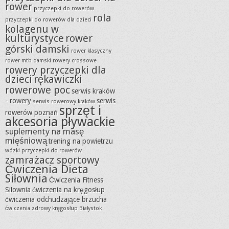
rower
przyczepki do rowerów
rola
przyczepki do rowerów dla dzieci
kolagenu w
kulturystyce
rower
górski damski
rower klasyczny
rower mtb damski
rowery crossowe
rowery przyczepki dla
dzieci
rękawiczki
rowerowe poc
serwis kraków
- rowery
serwis
serwis rowerowy kraków
sprzęt i
rowerów poznań
akcesoria pływackie
suplementy na masę
mięśniową
trening na powietrzu
wózki przyczepki do rowerów
zamrażacz sportowy
Ćwiczenia Dieta
Siłownia
Ćwiczenia Fitness
Siłownia
ćwiczenia na kręgosłup
ćwiczenia odchudzające brzucha
ćwiczenia zdrowy kręgosłup Białystok