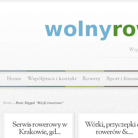
Wyp
Home
Współpraca i kontakt
Rowery
Sport i fitness
Home
»
Posts Tagged
"
Wózki rowerowe"
Serwis rowerowy w
Wózki, przyczepki
Krakowie, gd...
rowerów &...