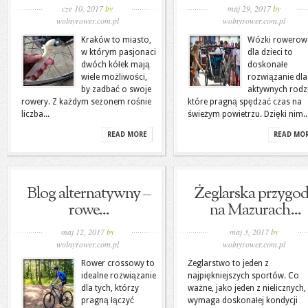
cze 10, 2017
by
maj 29, 2017
by
wolnyrower.com.pl
wolnyrower.com.pl
Kraków to miasto,
Wózki rowerow
w którym pasjonaci
dla dzieci to
dwóch kółek mają
doskonałe
wiele możliwości,
rozwiązanie dla
by zadbać o swoje
aktywnych rodz
rowery. Z każdym sezonem rośnie
które pragną spędzać czas na
liczba...
świeżym powietrzu. Dzięki nim..
READ MORE
READ MO
Blog alternatywny –
Żeglarska przygo
rowe...
na Mazurach...
maj 12, 2017
by
maj 3, 2017
by
wolnyrower.com.pl
wolnyrower.com.pl
Rower crossowy to
Żeglarstwo to jeden z
idealne rozwiązanie
najpiękniejszych sportów. Co
dla tych, którzy
ważne, jako jeden z nielicznych,
pragną łączyć
wymaga doskonałej kondycji