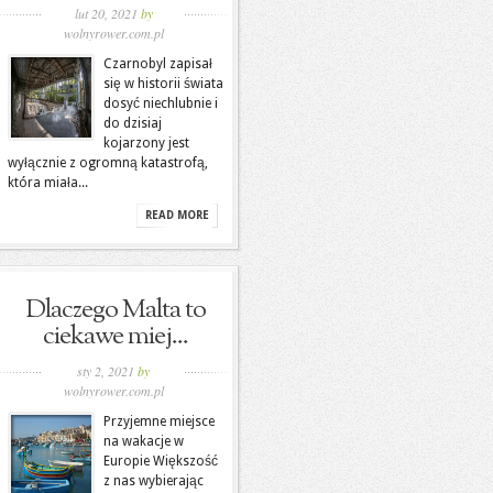
lut 20, 2021
by
wolnyrower.com.pl
Czarnobyl zapisał
się w historii świata
dosyć niechlubnie i
do dzisiaj
kojarzony jest
wyłącznie z ogromną katastrofą,
która miała...
READ MORE
Dlaczego Malta to
ciekawe miej...
sty 2, 2021
by
wolnyrower.com.pl
Przyjemne miejsce
na wakacje w
Europie Większość
z nas wybierając