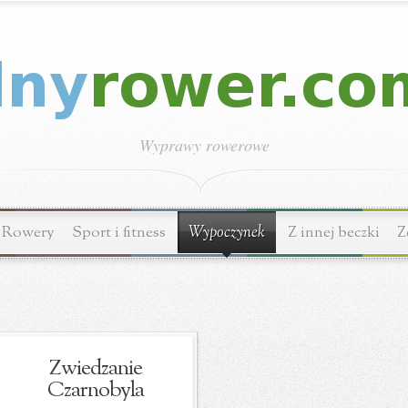
Wyprawy rowerowe
Rowery
Sport i fitness
Wypoczynek
Z innej beczki
Z
Zwiedzanie
Czarnobyla