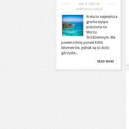
mar 8, 2021
by
wolnyrower.com.pl
Kreta to największa
grecka wyspa
położona na
Morzu
Śródziemnym. Ma
powierzchnię ponad 8300
kilometrów, jednak są to dość
górzyste...
READ MORE