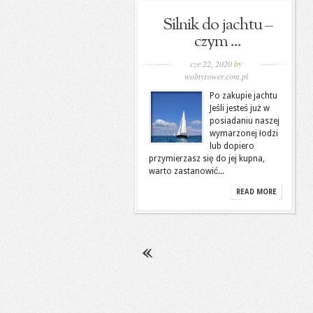
Silnik do jachtu –
czym ...
cze 22, 2020
by
wolnyrower.com.pl
Po zakupie jachtu
Jeśli jesteś już w
posiadaniu naszej
wymarzonej łodzi
lub dopiero
przymierzasz się do jej kupna,
warto zastanowić...
READ MORE