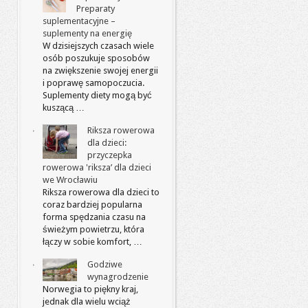
Preparaty
suplementacyjne –
suplementy na energię
W dzisiejszych czasach wiele
osób poszukuje sposobów
na zwiększenie swojej energii
i poprawę samopoczucia.
Suplementy diety mogą być
kuszącą …
Riksza rowerowa
dla dzieci:
przyczepka
rowerowa 'riksza’ dla dzieci
we Wrocławiu
Riksza rowerowa dla dzieci to
coraz bardziej popularna
forma spędzania czasu na
świeżym powietrzu, która
łączy w sobie komfort, …
Godziwe
wynagrodzenie
Norwegia to piękny kraj,
jednak dla wielu wciąż