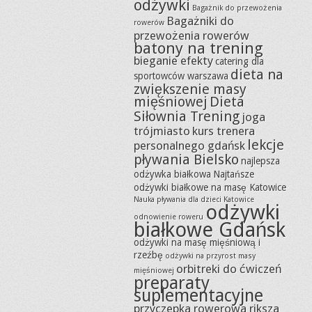
odżywki
Bagażnik do przewożenia
Bagażniki do
rowerów
przewożenia rowerów
batony na trening
bieganie efekty
catering dla
dieta na
sportowców warszawa
zwiększenie masy
mięśniowej
Dieta
Siłownia Trening
joga
trójmiasto
kurs trenera
lekcje
personalnego gdańsk
pływania Bielsko
najlepsza
odżywka białkowa
Najtańsze
odżywki białkowe na masę Katowice
Nauka pływania dla dzieci Katowice
odżywki
odnowienie roweru
białkowe Gdańsk
odżywki na masę mięśniową i
rzeźbę
odżywki na przyrost masy
orbitreki do ćwiczeń
mięśniowej
preparaty
suplementacyjne
przyczepka rowerowa riksza