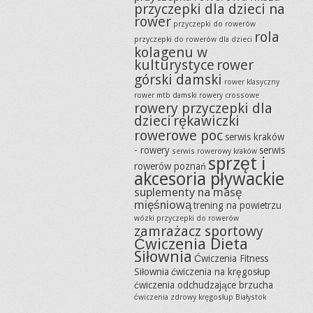
przyczepki dla dzieci na
rower
przyczepki do rowerów
rola
przyczepki do rowerów dla dzieci
kolagenu w
kulturystyce
rower
górski damski
rower klasyczny
rower mtb damski
rowery crossowe
rowery przyczepki dla
dzieci
rękawiczki
rowerowe poc
serwis kraków
- rowery
serwis
serwis rowerowy kraków
sprzęt i
rowerów poznań
akcesoria pływackie
suplementy na masę
mięśniową
trening na powietrzu
wózki przyczepki do rowerów
zamrażacz sportowy
Ćwiczenia Dieta
Siłownia
Ćwiczenia Fitness
Siłownia
ćwiczenia na kręgosłup
ćwiczenia odchudzające brzucha
ćwiczenia zdrowy kręgosłup Białystok