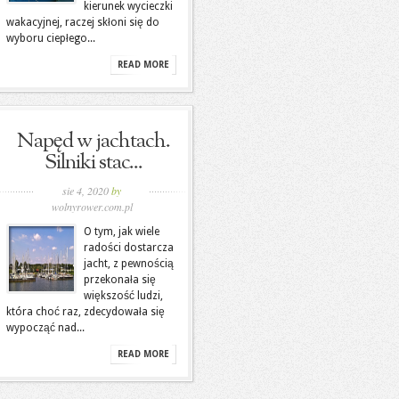
kierunek wycieczki
wakacyjnej, raczej skłoni się do
wyboru ciepłego...
READ MORE
Napęd w jachtach.
Silniki stac...
sie 4, 2020
by
wolnyrower.com.pl
O tym, jak wiele
radości dostarcza
jacht, z pewnością
przekonała się
większość ludzi,
która choć raz, zdecydowała się
wypocząć nad...
READ MORE