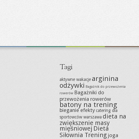
Tagi
arginina
aktywne wakacje
odżywki
Bagażnik do przewożenia
Bagażniki do
rowerów
przewożenia rowerów
batony na trening
bieganie efekty
catering dla
dieta na
sportowców warszawa
zwiększenie masy
mięśniowej
Dieta
Siłownia Trening
joga