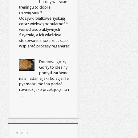
batony w czasie
treningu to dobre
rozwiązanie?
Odżywki białkowe zyskują
coraz większą popularność
wśród osób aktywnych
fizycznie, a ich właściwe
stosowanie może znacząco
wspierać procesy regeneracji
…
Domowe gofry
Gofry to idealny
pomysł zarówno
na śniadanie jak i kolacje. Te
pyszności można podać
również jako przekąskę, no i
…
ROWERY