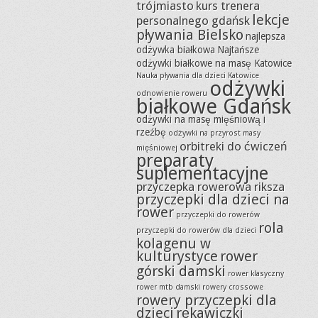
trójmiasto
kurs trenera
lekcje
personalnego gdańsk
pływania Bielsko
najlepsza
odżywka białkowa
Najtańsze
odżywki białkowe na masę Katowice
Nauka pływania dla dzieci Katowice
odżywki
odnowienie roweru
białkowe Gdańsk
odżywki na masę mięśniową i
rzeźbę
odżywki na przyrost masy
orbitreki do ćwiczeń
mięśniowej
preparaty
suplementacyjne
przyczepka rowerowa riksza
przyczepki dla dzieci na
rower
przyczepki do rowerów
rola
przyczepki do rowerów dla dzieci
kolagenu w
kulturystyce
rower
górski damski
rower klasyczny
rower mtb damski
rowery crossowe
rowery przyczepki dla
dzieci
rękawiczki