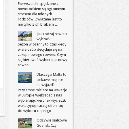
Pierwsze dni spędzone z
noworodkiem są ogromnym
stresem dla młodych
rodziców. Związane jest to
nie tylko z ich brakiem …
Jaki rodzaj roweru
wybrać?
Sezon wiosenny to czas kiedy
wiele osób decyduje się na
zakup nowego roweru. Czym
się kierować wybierając nowy
rower? …
Dlaczego Malta to
ciekawe miejsce
na wyjazd?
Przyjemne miejsce na wakacje
w Europie Większość z nas
wybierając kierunek wycieczki
wakacyjnej, raczej skłoni się
do wyboru ciepłego …
Odżywki białkowe
Gdańsk. Czy