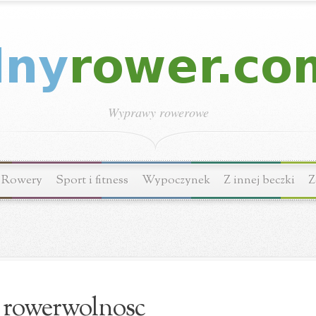
Wyprawy rowerowe
Rowery
Sport i fitness
Wypoczynek
Z innej beczki
Z
rowerwolnosc